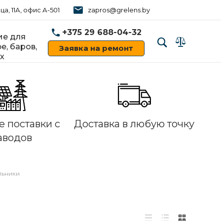
ца, 11А, офис А-501
zapros@grelens.by
+375 29 688-04-32
е для
е, баров,
Заявка на ремонт
х
‹
›
 поставки с
Доставка в любую точку
аводов
льники