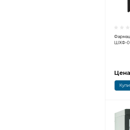
Фармац
ШХФ-0,
Цена
Купит