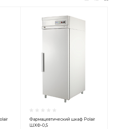
lair
Фармацевтический шкаф Polair
ШХФ-0,5