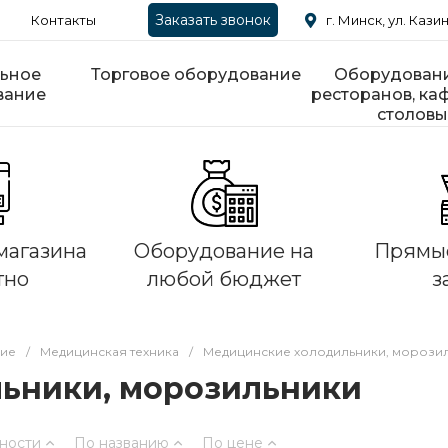
Заказать звонок
Контакты
г. Минск, ул. Казин
ьное
Торговое оборудование
Оборудовани
вание
ресторанов, каф
столовы
магазина
Оборудование на
Прямые
тно
любой бюджет
з
ние
/
Медицинская техника
/
Медицинские холодильники, морози
ьники, морозильники
ности
По названию
По цене