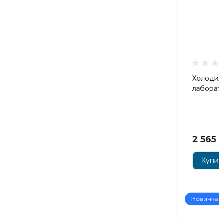
Холоди
лабора
2 565
Купит
Новинка