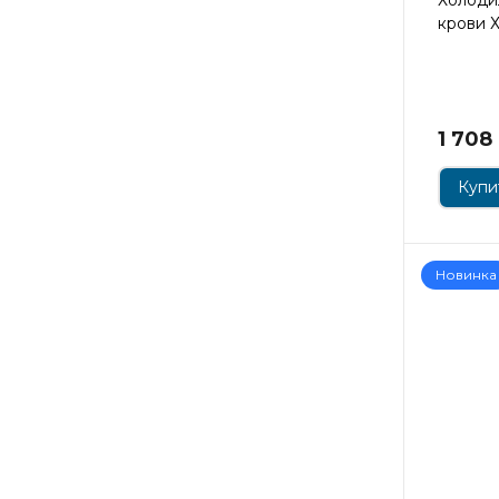
крови 
1 708
Купит
Новинка