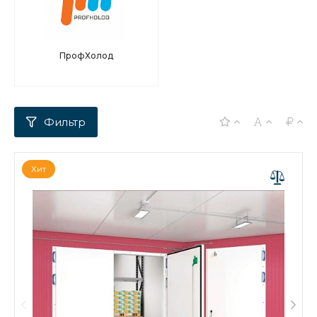
ПрофХолод
Хит