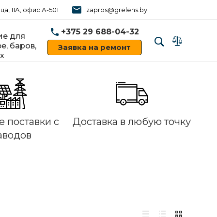
ца, 11А, офис А-501
zapros@grelens.by
+375 29 688-04-32
е для
е, баров,
Заявка на ремонт
х
‹
›
 поставки с
Доставка в любую точку
аводов