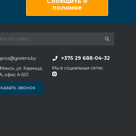
Сообщить о
поломке
+375 29 688-04-32
apros@grelens.by
Мы в социальных сетях:
 Минск, ул. Казинца,
1А, офис А-501
казать звонок