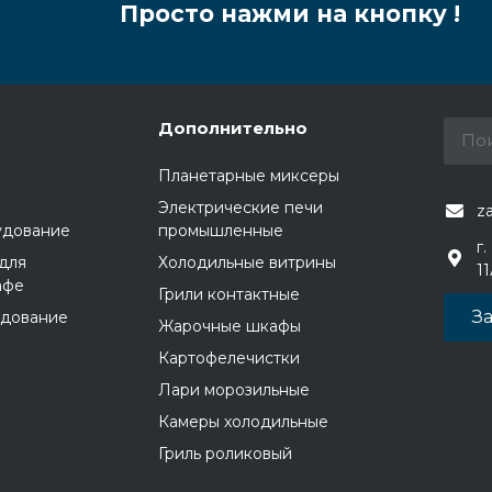
Просто нажми на кнопку !
Дополнительно
Планетарные миксеры
Электрические печи
z
удование
промышленные
г.
для
Холодильные витрины
1
афе
Грили контактные
За
удование
Жарочные шкафы
Картофелечистки
Лари морозильные
Камеры холодильные
Гриль роликовый