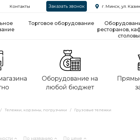
Заказать звонок
Контакты
г. Минск, ул. Казин
ьное
Торговое оборудование
Оборудовани
вание
ресторанов, каф
столовы
магазина
Оборудование на
Прямые
тно
любой бюджет
з
/
Тележки, корзины, погрузчики
/
Грузовые тележки
ности
По названию
По цене