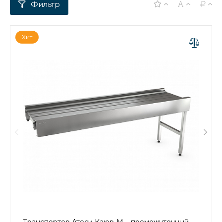
Хит
Транспортер Атеси Каюр-М – промежуточный