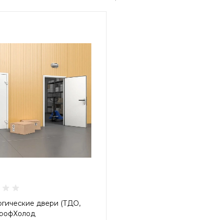
огические двери (ТДО,
рофХолод