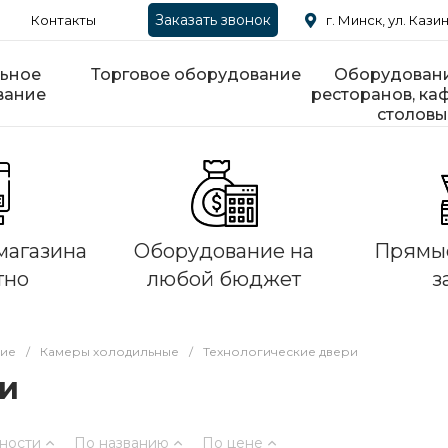
Заказать звонок
Контакты
г. Минск, ул. Казин
ьное
Торговое оборудование
Оборудовани
вание
ресторанов, каф
столовы
магазина
Оборудование на
Прямые
тно
любой бюджет
з
ние
/
Камеры холодильные
/
Технологические двери
ри
ности
По названию
По цене