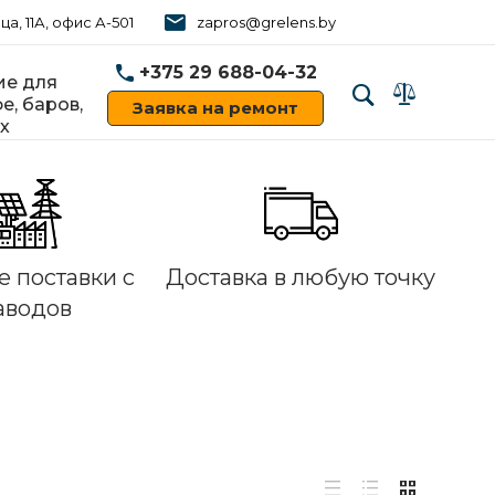
ца, 11А, офис А-501
zapros@grelens.by
+375 29 688-04-32
е для
е, баров,
Заявка на ремонт
х
‹
›
 поставки с
Доставка в любую точку
аводов