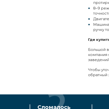
протирк
8–9 реж
точност
Двигате
Машина 
ручку т
Где купи
Большой в
компания 
заведений
Чтобы уто
обратный з
Сломалось