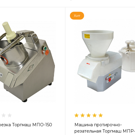
Хит
езка Торгмаш МПО-150
Машина протирочно-
резательная Торгмаш МПР