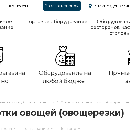
Заказать звонок
Контакты
г. Минск, ул. Казин
ьное
Торговое оборудование
Оборудовани
вание
ресторанов, каф
столовы
магазина
Оборудование на
Прямые
тно
любой бюджет
з
нов, кафе, баров, столовых
/
Электромеханическое оборудован
тки овощей (овощерезки)
ности
По названию
По цене