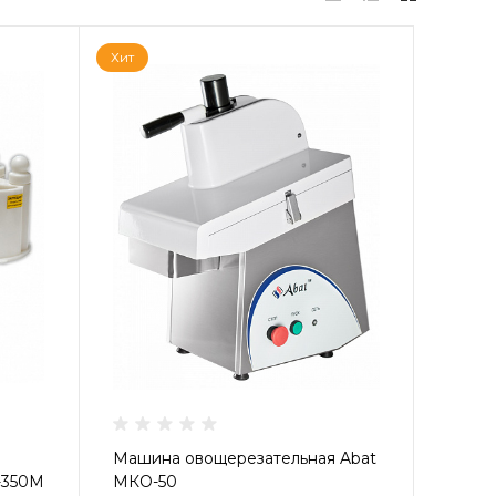
Хит
Машина овощерезательная Abat
-350М
МКО-50