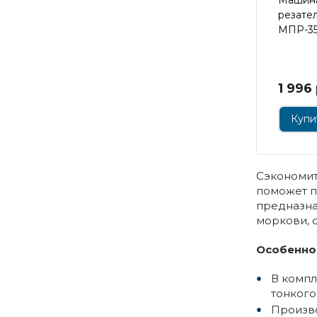
резате
МПР-3
1 996
Купит
Сэкономит
поможет п
предназна
моркови, 
Особенно
В компл
тонкого
Произво