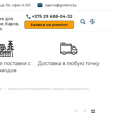
ца, 11А, офис А-501
zapros@grelens.by
+375 29 688-04-32
е для
е, баров,
Заявка на ремонт
х
‹
›
 поставки с
Доставка в любую точку
аводов
ие
/
Машины для переработки овощей (овощерезки)