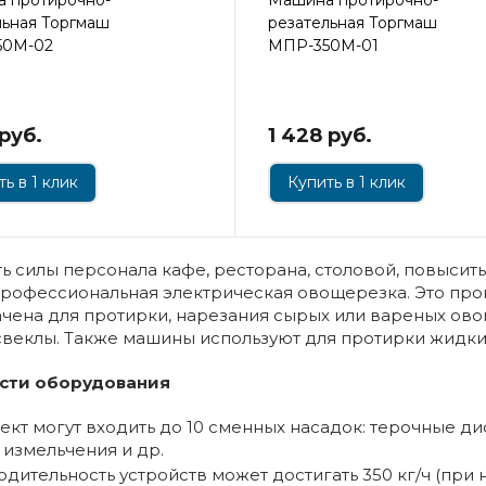
льная Торгмаш
резательная Торгмаш
50М-02
МПР-350М-01
 руб.
1 428 руб.
ь в 1 клик
Купить в 1 клик
ь силы персонала кафе, ресторана, столовой, повысить
рофессиональная электрическая овощерезка. Это про
чена для протирки, нарезания сырых или вареных овощ
свеклы. Также машины используют для протирки жидких
сти оборудования
ект могут входить до 10 сменных насадок: терочные д
 измельчения и др.
дительность устройств может достигать 350 кг/ч (при 