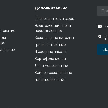
Дополнительно
Планетарные миксеры
Электрические печи
z
удование
промышленные
г.
для
Холодильные витрины
1
афе
Грили контактные
За
удование
Жарочные шкафы
Картофелечистки
Лари морозильные
Камеры холодильные
Гриль роликовый