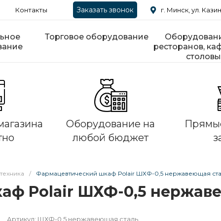
Заказать звонок
Контакты
г. Минск, ул. Казин
ьное
Торговое оборудование
Оборудовани
вание
ресторанов, каф
столовы
магазина
Оборудование на
Прямые
тно
любой бюджет
з
техника
/
Фармацевтический шкаф Polair ШХФ-0,5 нержавеющая ст
аф Polair ШХФ-0,5 нержав
Артикул:
ШХФ-0,5 нержавеющая сталь