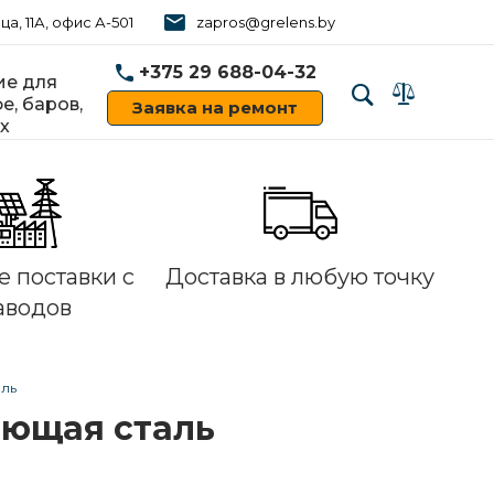
ца, 11А, офис А-501
zapros@grelens.by
+375 29 688-04-32
е для
е, баров,
Заявка на ремонт
х
‹
›
 поставки с
Доставка в любую точку
аводов
аль
еющая сталь