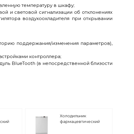
вленную температуру в шкафу;
вой и световой сигнализации об отклонениях
илятора воздухоохладителя при открывании
сторию поддержания/изменения параметров),
настройками контроллера;
одуль BlueTooth (в непосредственной близости
Холодильник
ский
фармацевтический
S белый
ХФ-140 POZIS белый