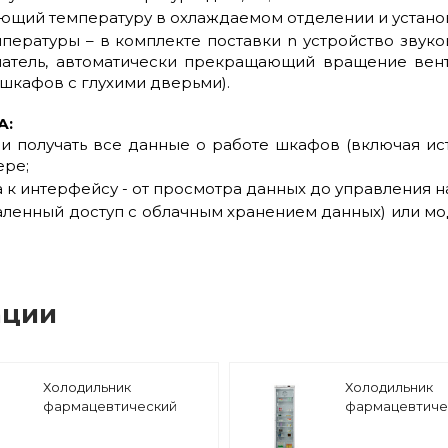
ющий температуру в охлаждаемом отделении и устано
ературы – в комплекте поставки n устройство звуко
атель, автоматически прекращающий вращение вент
шкафов с глухими дверьми).
А:
и получать все данные о работе шкафов (включая и
ере;
 к интерфейсу - от просмотра данных до управления 
удаленный доступ с облачным хранением данных) или м
ации
Холодильник
Холодильник
фармацевтический
фармацевтиче
ХФ-400-3 POZIS
ХФ-400-3 POZI
тонированное стекло