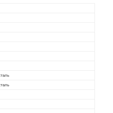
таль
таль