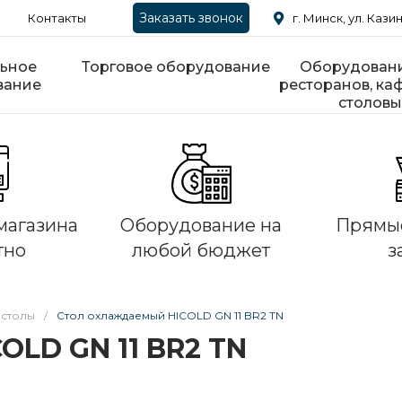
Заказать звонок
Контакты
г. Минск, ул. Казин
ьное
Торговое оборудование
Оборудовани
вание
ресторанов, каф
столовы
магазина
Оборудование на
Прямые
тно
любой бюджет
з
 столы
/
Стол охлаждаемый HICOLD GN 11 BR2 TN
OLD GN 11 BR2 TN