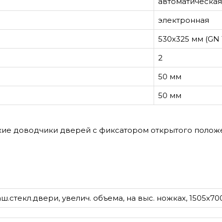
автоматическая
электронная
530х325 мм (GN 1
2
50 мм
50 мм
кие доводчики дверей с фиксатором открытого полож
паш.стекл.двери, увелич. объема, на выс. ножках, 1505х