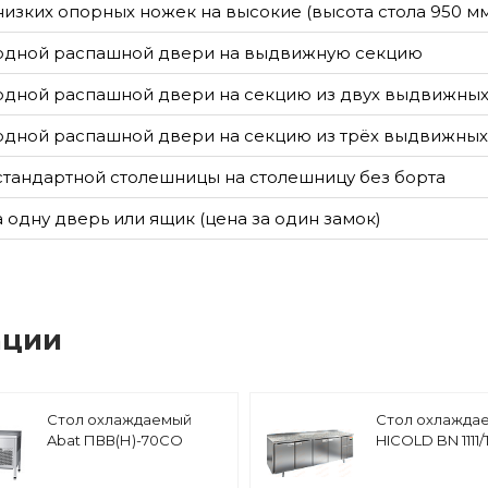
низких опорных ножек на высокие (высота стола 950 м
одной распашной двери на выдвижную секцию
одной распашной двери на секцию из двух выдвижны
одной распашной двери на секцию из трёх выдвижны
стандартной столешницы на столешницу без борта
а одну дверь или ящик (цена за один замок)
ации
Стол охлаждаемый
Стол охлажда
Abat ПВВ(Н)-70СО
HICOLD BN 1111/
камень