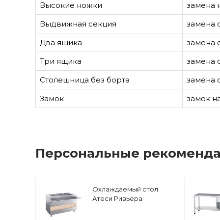
Высокие ножки
замена 
Выдвижная секция
замена 
Два ящика
замена 
Три ящика
замена 
Столешница без борта
замена 
Замок
замок н
Персональные рекоменд
Охлаждаемый стол
Атеси Ривьера
ОС-1200-02-О