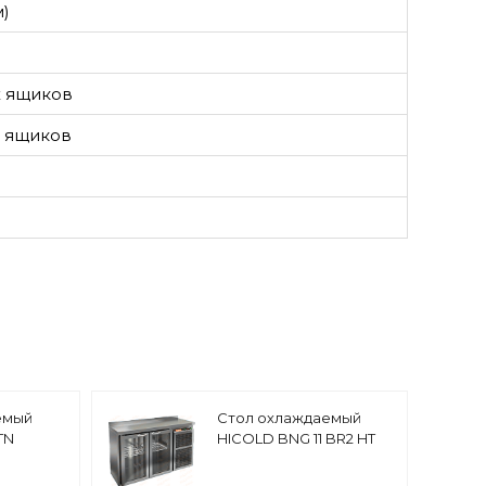
м)
х ящиков
х ящиков
емый
Стол охлаждаемый
TN
HICOLD BNG 11 BR2 HT