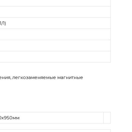
/1)
ения, легкозаменяемые магнитные
700х950мм