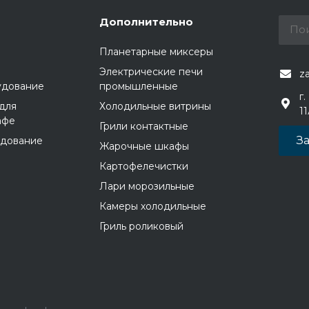
Дополнительно
Планетарные миксеры
Электрические печи
z
удование
промышленные
г.
для
Холодильные витрины
1
афе
Грили контактные
За
удование
Жарочные шкафы
Картофелечистки
Лари морозильные
Камеры холодильные
Гриль роликовый