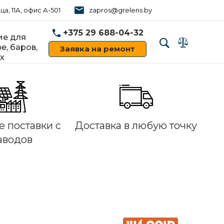
ца, 11А, офис А-501
zapros@grelens.by
+375 29 688-04-32
е для
е, баров,
Заявка на ремонт
х
‹
›
 поставки с
Доставка в любую точку
аводов