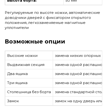
Высота борта:
50 мм
Регулируемые по высоте ножки, автоматические
доводчики дверей с фиксатором открытого
положения, легкозаменяемые магнитные
уплотнители
Возможные опции
Высокие ножки
замена низких опорных но
Выдвижная секция
замена одной распашной
Два ящика
замена одной распашной 
Три ящика
замена одной распашной 
Столешница без борта
замена стандартной столе
Замок
замок на одну дверь или я