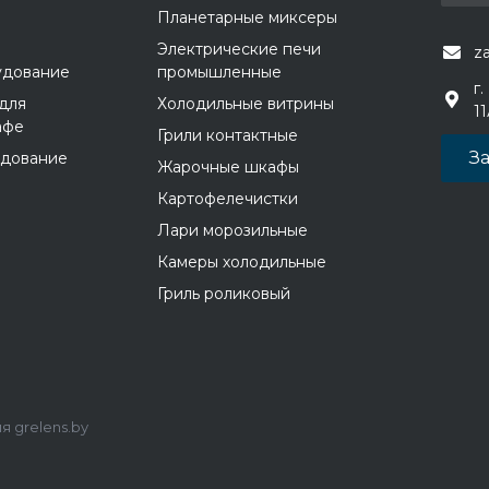
Планетарные миксеры
Электрические печи
z
удование
промышленные
г.
для
Холодильные витрины
1
афе
Грили контактные
За
удование
Жарочные шкафы
Картофелечистки
Лари морозильные
Камеры холодильные
Гриль роликовый
 grelens.by