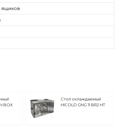
х ящиков
)
емый
Стол охлаждаемый
TN BOX
HICOLD GNG 11 BR2 HT