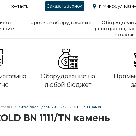
Заказать звонок
Контакты
г. Минск, ул. Казин
ьное
Торговое оборудование
Оборудовани
вание
ресторанов, каф
столовы
магазина
Оборудование на
Прямые
тно
любой бюджет
з
 столы
/
Стол охлаждаемый HICOLD BN 1111/TN камень
OLD BN 1111/TN камень