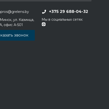
+375 29 688-04-32
apros@grelens.by
Мы в социальных сетях:
 Минск, ул. Казинца,
1А, офис А-501
казать звонок