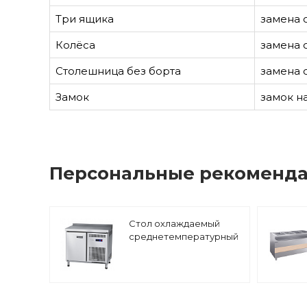
Три ящика
замена 
Колёса
замена 
Столешница без борта
замена 
Замок
замок н
Персональные рекоменд
Стол охлаждаемый
среднетемпературный
гастронормированный
Abat СХС-70