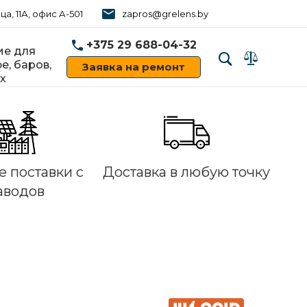
ца, 11А, офис А-501
zapros@grelens.by
+375 29 688-04-32
е для
е, баров,
Заявка на ремонт
х
‹
›
 поставки с
Доставка в любую точку
аводов