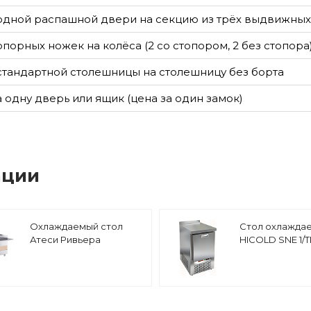
одной распашной двери на секцию из трёх выдвижны
опорных ножек на колёса (2 со стопором, 2 без стопора
стандартной столешницы на столешницу без борта
а одну дверь или ящик (цена за один замок)
ации
Охлаждаемый стол
Стол охлажда
Атеси Ривьера
HICOLD SNE 1/
ОС-1500-02-О