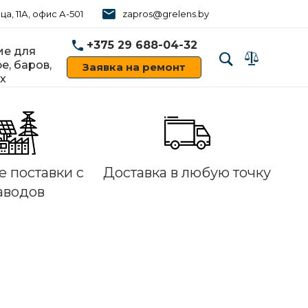
ца, 11А, офис А-501
zapros@grelens.by
+375 29 688-04-32
е для
е, баров,
Заявка на ремонт
х
‹
›
 поставки с
Доставка в любую точку
аводов