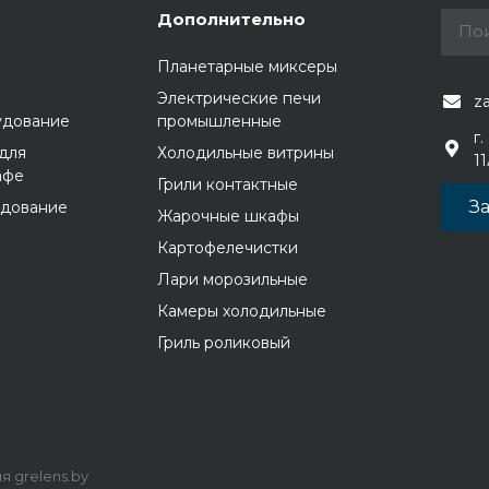
Дополнительно
Планетарные миксеры
Электрические печи
z
удование
промышленные
г.
для
Холодильные витрины
1
афе
Грили контактные
За
удование
Жарочные шкафы
Картофелечистки
Лари морозильные
Камеры холодильные
Гриль роликовый
 grelens.by