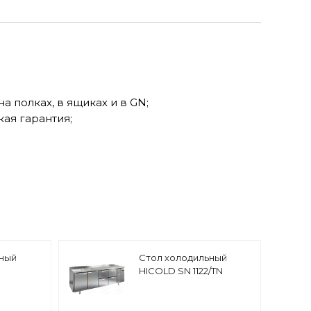
 полках, в ящиках и в GN;
кая гарантия;
.
ьный
Стол холодильный
HICOLD SN 1122/TN