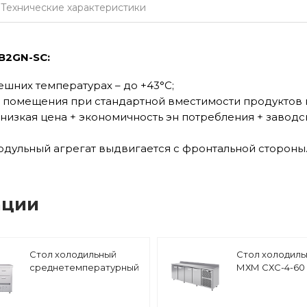
Технические характеристики
B2GN-SC:
ешних температурах – до +43°С;
помещения при стандартной вместимости продуктов на
: низкая цена + экономичность эн потребления + заводс
модульный агрегат выдвигается с фронтальной стороны
ации
Стол холодильный
Стол холодил
среднетемпературный
МХМ СХС-4-60
Abat СХС-70Н-02
(дверь, ящики 1/2, ящик
1) без борта