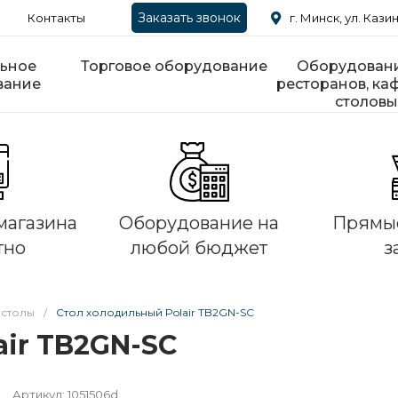
Заказать звонок
Контакты
г. Минск, ул. Казин
ьное
Торговое оборудование
Оборудовани
вание
ресторанов, каф
столовы
магазина
Оборудование на
Прямые
тно
любой бюджет
з
 столы
/
Стол холодильный Polair TB2GN-SC
air TB2GN-SC
Артикул:
1051506d