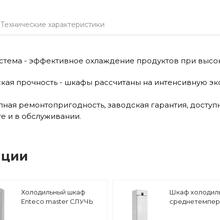
Технические характеристики
истема - эффективное охлаждение продуктов при высо
ская прочность - шкафы рассчитаны на интенсивную эк
лная ремонтопригодность, заводская гарантия, доступн
те и в обслуживании.
ации
Холодильный шкаф
Шкаф холодил
Enteco master СЛУЧЬ
среднетемпер
1400 ШСн
Abat ШХс-0,5