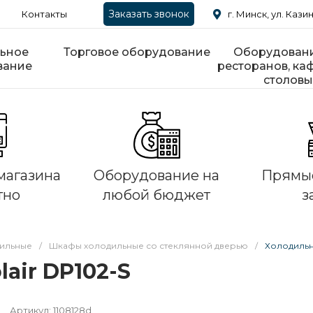
Заказать звонок
Контакты
г. Минск, ул. Казин
ьное
Торговое оборудование
Оборудовани
вание
ресторанов, каф
столовы
магазина
Оборудование на
Прямые
тно
любой бюджет
з
ильные
/
Шкафы холодильные со стеклянной дверью
/
Холодильн
air DP102-S
Артикул:
1108128d