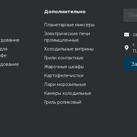
Дополнительно
Планетарные миксеры
Электрические печи
z
удование
промышленные
г.
для
Холодильные витрины
1
афе
Грили контактные
За
удование
Жарочные шкафы
Картофелечистки
Лари морозильные
Камеры холодильные
Гриль роликовый