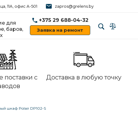
ца, 11А, офис А-501
zapros@grelens.by
+375 29 688-04-32
е для
е, баров,
Заявка на ремонт
х
‹
›
 поставки с
Доставка в любую точку
аводов
ый шкаф Polair DP102-S