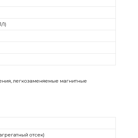
/1)
ения, легкозаменяемые магнитные
 агрегатный отсек)