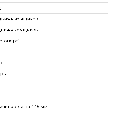
ю
ыдвижных ящиков
ыдвижных ящиков
 стопора)
ю
рта
ичивается на 445 мм)