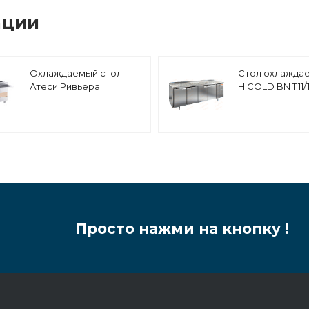
ации
Охлаждаемый стол
Стол охлажда
Атеси Ривьера
HICOLD BN 1111/
ОС-1500-02-О
камень
Просто нажми на кнопку !