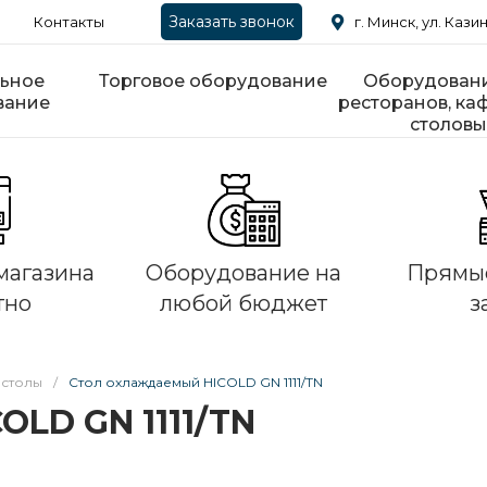
Заказать звонок
Контакты
г. Минск, ул. Казин
ьное
Торговое оборудование
Оборудовани
вание
ресторанов, каф
столовы
магазина
Оборудование на
Прямые
тно
любой бюджет
з
 столы
/
Стол охлаждаемый HICOLD GN 1111/TN
OLD GN 1111/TN