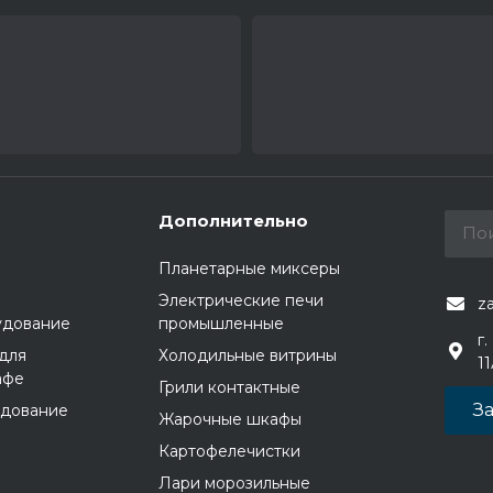
Дополнительно
Планетарные миксеры
Электрические печи
z
удование
промышленные
г.
для
Холодильные витрины
1
афе
Грили контактные
За
удование
Жарочные шкафы
Картофелечистки
Лари морозильные