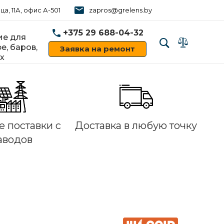
ца, 11А, офис А-501
zapros@grelens.by
+375 29 688-04-32
е для
е, баров,
Заявка на ремонт
х
‹
›
 поставки с
Доставка в любую точку
аводов