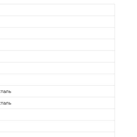
таль
таль