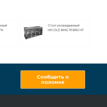
емый
Стол охлаждаемый
TN
HICOLD BNG 111 BR2 HT
Сообщить о
поломке