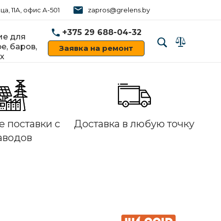
ца, 11А, офис А-501
zapros@grelens.by
+375 29 688-04-32
е для
е, баров,
Заявка на ремонт
х
‹
›
 поставки с
Доставка в любую точку
аводов