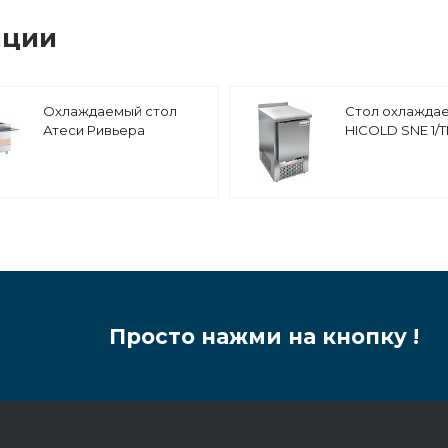
ации
Охлаждаемый стол
Стол охлажда
Атеси Ривьера
HICOLD SNE 1/
ОС-1500-02-О
полипропилен
Просто нажми на кнопку !