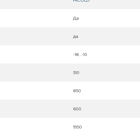
HICOLD
Да
да
-18...-10
510
850
600
1950