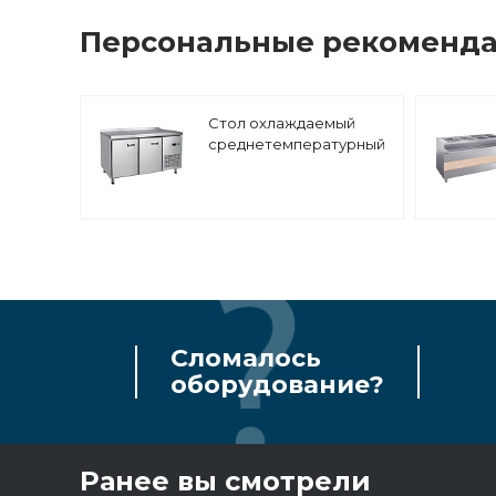
Персональные рекоменд
Стол охлаждаемый
среднетемпературный
гастронормированный
Abat СХС-70-01
Сломалось
оборудование?
Ранее вы смотрели