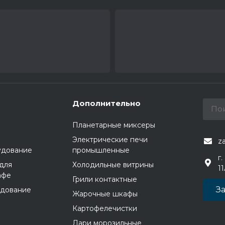
Дополнительно
Планетарные миксеры
Электрические печи
z
удование
промышленные
г.
для
Холодильные витрины
1
афе
Грили контактные
За
удование
Жарочные шкафы
Картофелечистки
Лари морозильные