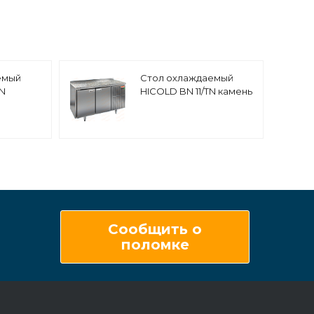
емый
Стол охлаждаемый
TN
HICOLD BN 11/TN камень
Сообщить о
поломке