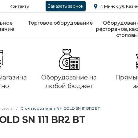
Заказать звонок
Контакты
г. Минск, ул. Казин
ьное
Торговое оборудование
Оборудовани
вание
ресторанов, каф
столовы
магазина
Оборудование на
Прямые
тно
любой бюджет
з
 столы
/
Стол морозильный HICOLD SN 111 BR2 BT
LD SN 111 BR2 BT