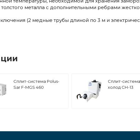
ной температуры, необходимой для хранения заморож
 толстого металла с дополнительными ребрами жестко
ключения (2 медные трубы длиной по 3 м и электрическ
ации
Сплит-система Polus-
Сплит-система
Sar F-MGS 460
холод СН-13
среднетемпературная
низкотемпера
настенная