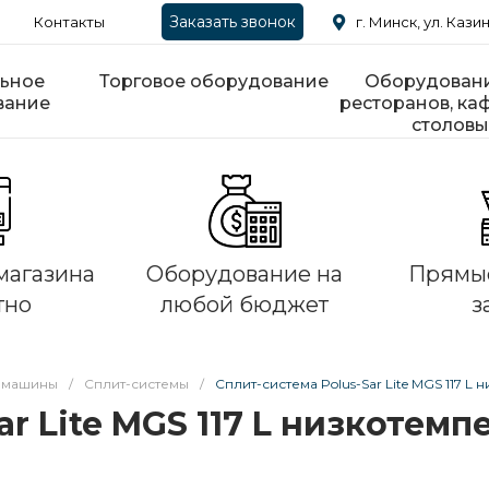
Заказать звонок
Контакты
г. Минск, ул. Казин
ьное
Торговое оборудование
Оборудовани
вание
ресторанов, каф
столовы
магазина
Оборудование на
Прямые
тно
любой бюджет
з
 машины
/
Сплит-системы
/
Сплит-система Polus-Sar Lite MGS 117 L
ar Lite MGS 117 L низкотем