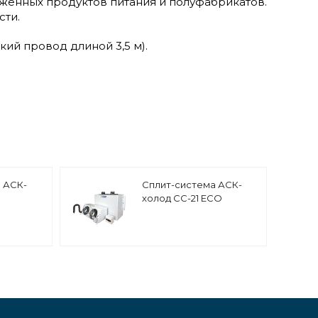
енных продуктов питания и полуфабрикатов.
сти.
ий провод длиной 3,5 м).
 АСК-
Сплит-система АСК-
холод СС-21 ECO
турная
среднетемпературная