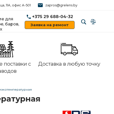
ца, 11А, офис А-501
zapros@grelens.by
+375 29 688-04-32
е для
е, баров,
Заявка на ремонт
х
‹
›
 поставки с
Доставка в любую точку
аводов
 низкотемпературная
пературная