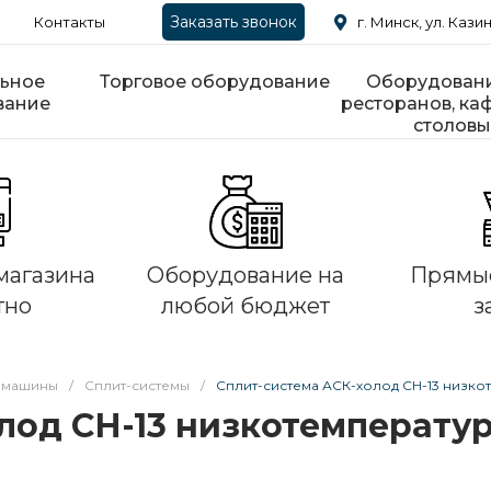
Заказать звонок
Контакты
г. Минск, ул. Казин
ьное
Торговое оборудование
Оборудовани
вание
ресторанов, каф
столовы
магазина
Оборудование на
Прямые
тно
любой бюджет
з
 машины
/
Сплит-системы
/
Сплит-система АСК-холод СН-13 низко
лод СН-13 низкотемперату