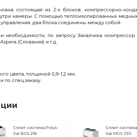
новка состоящая из 2-х блоков: компрессорно-конд
нутри камеры. С помощью теплоизолированных медных т
я управления, два блока соединены между собой.
ри необходимости, по запросу Заказчика компрессо
Aspera (Словакия) и т.д.
о цвета, толщиной 0,9-1,2 мм.
 по спец.заказу.
ации
Сплит-система Polus-
Сплит-система 
Sar BGS 218
Sar MGS 330