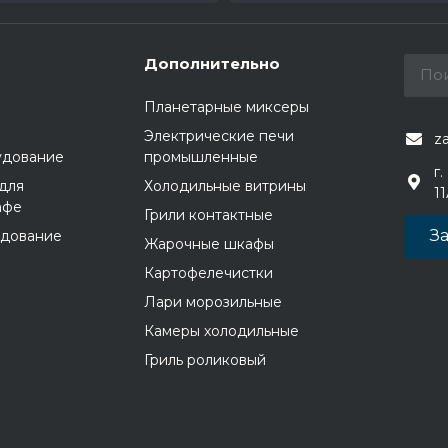
Дополнительно
Планетарные миксеры
Электрические печи
z
удование
промышленные
г.
для
Холодильные витрины
1
афе
Грили контактные
За
удование
Жарочные шкафы
Картофелечистки
Лари морозильные
Камеры холодильные
Гриль роликовый