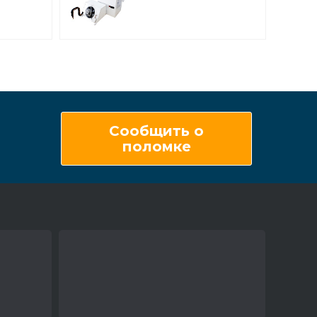
атурная
среднетемпературная
настенная
Сообщить о
поломке