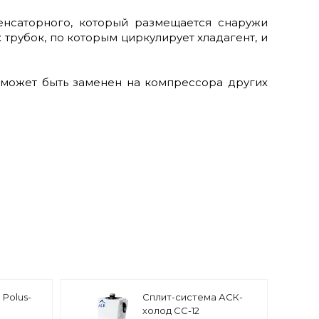
енсаторного, который размещается снаружи
рубок, по которым циркулирует хладагент, и
р может быть заменен на компрессора других
Polus-
Сплит-система АСК-
холод СС-12