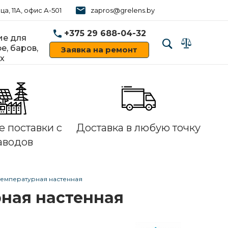
ца, 11А, офис А-501
zapros@grelens.by
+375 29 688-04-32
е для
е, баров,
Заявка на ремонт
х
‹
›
 поставки с
Доставка в любую точку
аводов
температурная настенная
рная настенная