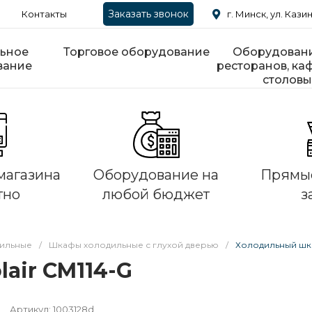
Заказать звонок
Контакты
г. Минск, ул. Казин
ьное
Торговое оборудование
Оборудовани
вание
ресторанов, каф
столовы
магазина
Оборудование на
Прямые
тно
любой бюджет
з
ильные
/
Шкафы холодильные с глухой дверью
/
Холодильный шка
air CM114-G
Артикул:
1003128d