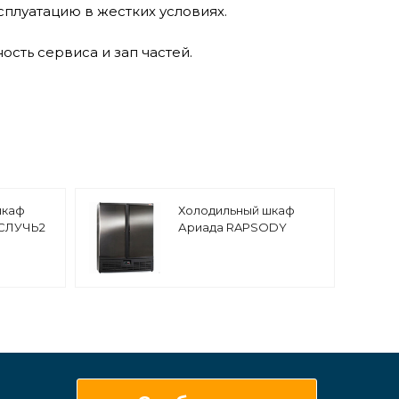
сплуатацию в жестких условиях.
ость сервиса и зап частей.
шкаф
Холодильный шкаф
 СЛУЧЬ2
Ариада RAPSODY
R1400VX (нерж.)
атурный,
ерь