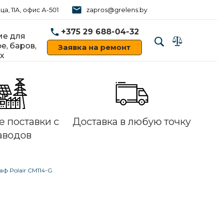
ца, 11А, офис А-501
zapros@grelens.by
+375 29 688-04-32
е для
е, баров,
Заявка на ремонт
х
‹
›
 поставки с
Доставка в любую точку
аводов
ф Polair CM114-G