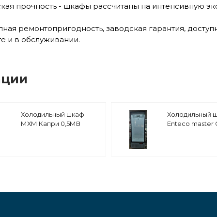
ская прочность - шкафы рассчитаны на интенсивную эк
лная ремонтопригодность, заводская гарантия, доступн
те и в обслуживании.
ации
Холодильный шкаф
Холодильный 
МХМ Капри 0,5МВ
Enteco master
700 ШС
среднетемпер
стеклянная дв