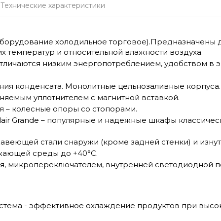
Технические характеристики
Оборудование холодильное торговое).Предназначены 
их температур и относительной влажности воздуха.
тличаются низким энергопотреблением, удобством в э
ения конденсата. Монолитные цельнозаливные корпуса.
няемым уплотнителем с магнитной вставкой.
я – колесные опоры со стопорами.
air Grande – популярные и надежные шкафы классичес
жавеющей стали снаружи (кроме задней стенки) и изнут
жающей среды до +40°С.
, микропереключателем, внутренней светодиодной по
истема - эффективное охлаждение продуктов при высо