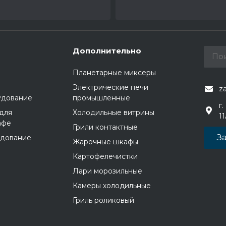
Дополнительно
Планетарные миксеры
Электрические печи
z
удование
промышленные
г.
для
Холодильные витрины
1
афе
Грили контактные
За
удование
Жарочные шкафы
Картофелечистки
Лари морозильные
Камеры холодильные
Гриль роликовый