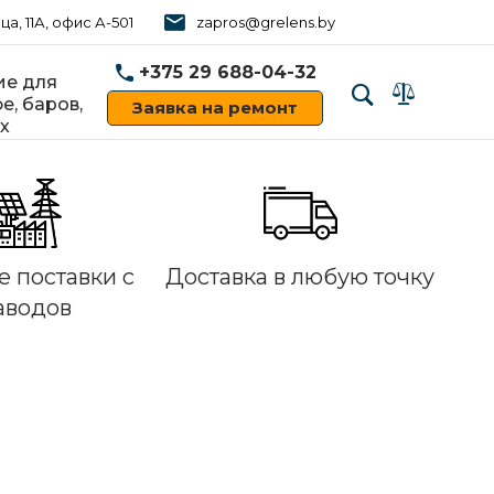
ца, 11А, офис А-501
zapros@grelens.by
+375 29 688-04-32
е для
е, баров,
Заявка на ремонт
х
‹
›
 поставки с
Доставка в любую точку
аводов