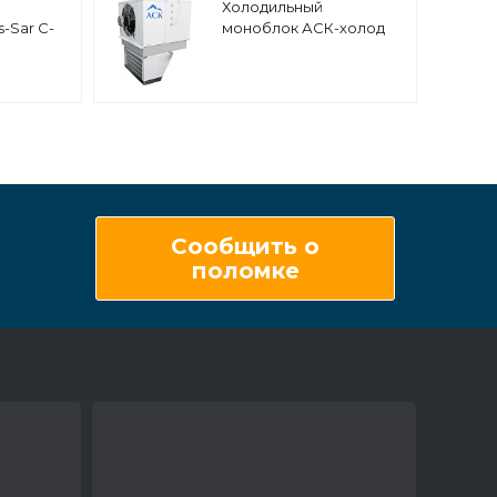
Холодильный
-Sar С-
моноблок АСК-холод
МНп-22
атурный
низкотемпературный
напольно-потолочный
Сообщить о
поломке