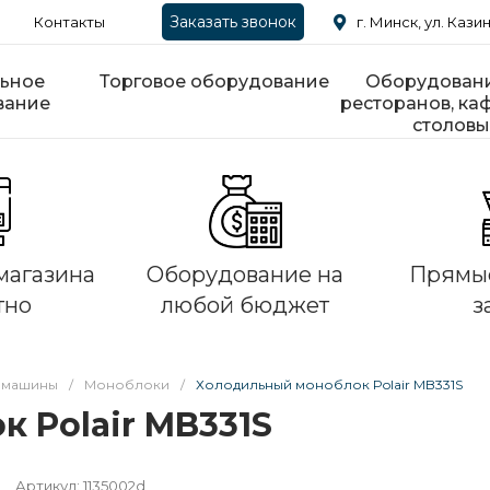
Заказать звонок
Контакты
г. Минск, ул. Казин
ьное
Торговое оборудование
Оборудовани
вание
ресторанов, каф
столовы
магазина
Оборудование на
Прямые
тно
любой бюджет
з
 машины
/
Моноблоки
/
Холодильный моноблок Polair MB331S
 Polair MB331S
Артикул:
1135002d