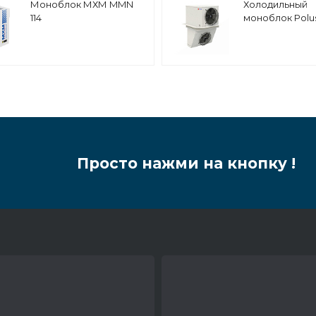
Моноблок МХМ MMN
Холодильный
114
моноблок Polus
MGM 211 F
среднетемпер
Просто нажми на кнопку !