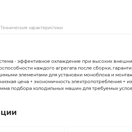
Технические характеристики
истема - эффективное охлаждение при высоких внешни
тоспособности каждого агрегата после сборки, гарант
одимыми элементами для установки моноблока и монта
: низкая цена + экономичность электропотребления + и
рамма подбора холодильных машин для требуемых услов
ации