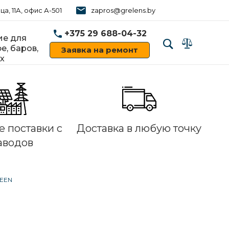
ца, 11А, офис А-501
zapros@grelens.by
+375 29 688-04-32
е для
е, баров,
Заявка на ремонт
х
‹
›
 поставки с
Доставка в любую точку
аводов
REEN