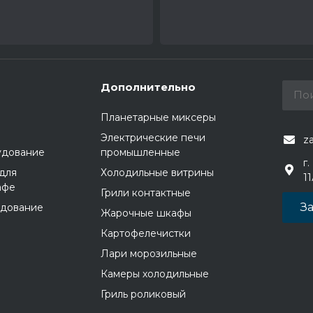
Дополнительно
Планетарные миксеры
Электрические печи
z
удование
промышленные
г.
для
Холодильные витрины
1
афе
Грили контактные
За
удование
Жарочные шкафы
Картофелечистки
Лари морозильные
Камеры холодильные
Гриль роликовый