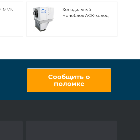
М MMN
Холодильный
моноблок АСК-холод
МНп-13
низкотемпературный
напольно-потолочный
Сообщить о
поломке