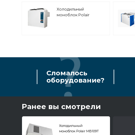
Холодильный
моноблок Polair
MM232S
Сломалось
оборудование?
Ранее вы смотрели
Холодильный
моноблок Polair MB109T