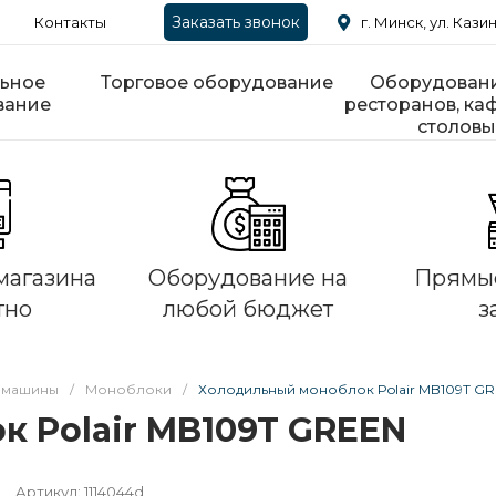
Заказать звонок
Контакты
г. Минск, ул. Казин
ьное
Торговое оборудование
Оборудовани
вание
ресторанов, каф
столовы
магазина
Оборудование на
Прямые
тно
любой бюджет
з
 машины
/
Моноблоки
/
Холодильный моноблок Polair MB109T G
 Polair MB109T GREEN
Артикул:
1114044d