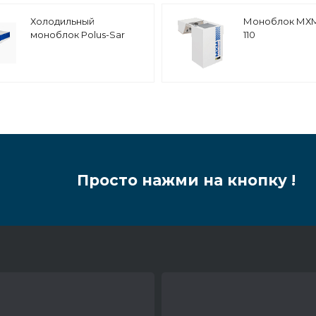
Холодильный
Моноблок МХ
моноблок Polus-Sar
110
MGM 211 F L
среднетемпературный
Просто нажми на кнопку !