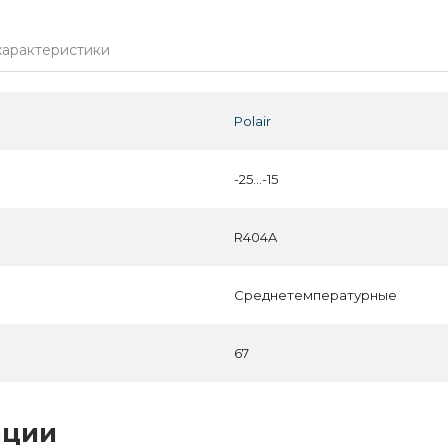
характеристики
Polair
-25...-15
R404A
Среднетемпературные
67
ации