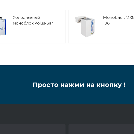
Холодильный
Моноблок МХ
моноблок Polus-Sar
106
MGM 320 F L
среднетемпературный
Просто нажми на кнопку !