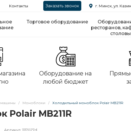
Заказать звонок
Контакты
г. Минск, ул. Казин
ьное
Торговое оборудование
Оборудовани
вание
ресторанов, каф
столовы
магазина
Оборудование на
Прямые
тно
любой бюджет
з
 машины
/
Моноблоки
/
Холодильный моноблок Polair MB211R
 Polair MB211R
Артикул:
1117027d