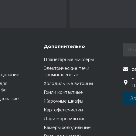
Дополнительно
Планетарные миксеры
Электрические печи
z
удование
промышленные
г.
для
Холодильные витрины
1
афе
Грили контактные
За
удование
Жарочные шкафы
Картофелечистки
Лари морозильные
Камеры холодильные