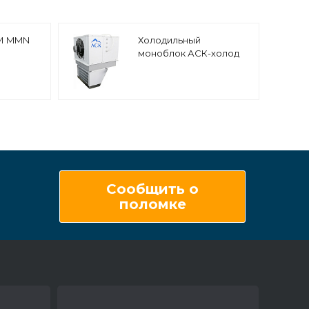
М MMN
Холодильный
моноблок АСК-холод
МНп-32
низкотемпературный
напольно-потолочный
Сообщить о
поломке