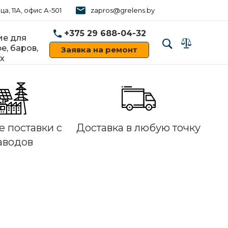
ца, 11А, офис А-501
zapros@grelens.by
+375 29 688-04-32
е для
е, баров,
Заявка на ремонт
х
‹
›
 поставки с
Доставка в любую точку
аводов