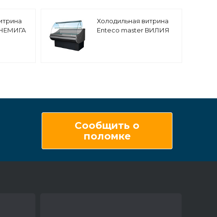
итрина
Холодильная витрина
 НЕМИГА
Enteco master ВИЛИЯ
н Self с
120 ВВ(К) кондитерская,
теклами,
с боковинами
гат
Сообщить о
поломке