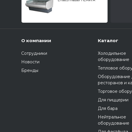
Enteco master НЕМИГА
STANDART 180 ВСн
универсальная, закрытое
основание
О компании
Каталог
Сотрудники
Холодильное
оборудование
Новости
Тепловое обор
Бренды
Оборудование 
ресторанов и к
Торговое обор
Для пиццерии
Для бара
Нейтральное
оборудование
Для фастфуда