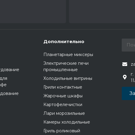
Дополнительно
Планетарные миксеры
Электрические печи
z
удование
промышленные
г.
для
Холодильные витрины
1
афе
Грили контактные
За
удование
Жарочные шкафы
Картофелечистки
Лари морозильные
Камеры холодильные
Гриль роликовый