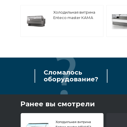
Холодильная витрина
Enteco master КАМА
180 BC
среднетемпературная,
с боковинами
Сломалось
оборудование?
Ранее вы смотрели
Холодильная витрина