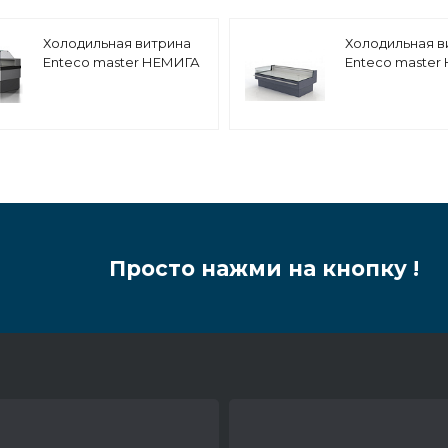
Холодильная витрина
Холодильная в
Enteco master НЕМИГА
Enteco master
CUBE 150 ВС
CUBE LUX 125 ВС
среднетемпературная,
подъемными с
выносной агрегат
выносной агре
Просто нажми на кнопку !