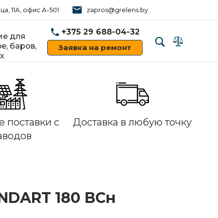
ца, 11А, офис А-501
zapros@grelens.by
+375 29 688-04-32
е для
е, баров,
Заявка на ремонт
х
‹
›
 поставки с
Доставка в любую точку
аводов
NDART 180 ВСн