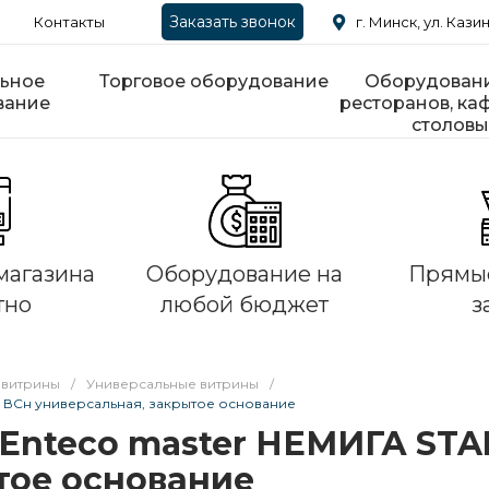
Заказать звонок
Контакты
г. Минск, ул. Казин
ьное
Торговое оборудование
Оборудовани
вание
ресторанов, каф
столовы
магазина
Оборудование на
Прямые
тно
любой бюджет
з
 витрины
/
Универсальные витрины
/
0 ВСн универсальная, закрытое основание
Enteco master НЕМИГА STA
тое основание