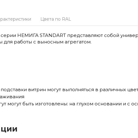
арактеристики
Цвета по RAL
оС серии НЕМИГА STANDART представляют собой униве
 для работы с выносным агрегатом.
подставки витрин могут выполняться в различных цве
раживания
 могут быть изготовлены: на глухом основании и с ос
ации