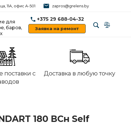
ца, 11А, офис А-501
zapros@grelens.by
+375 29 688-04-32
е для
е, баров,
Заявка на ремонт
х
‹
›
 поставки с
Доставка в любую точку
аводов
DART 180 ВСн Self