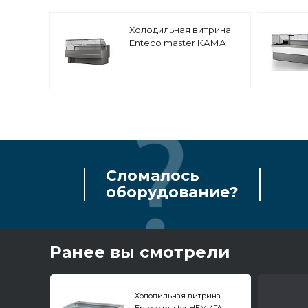
Холодильная витрина
Enteco master КАМА
150 BC
среднетемпературная,
с боковинами
Сломалось
оборудование?
Ранее вы смотрели
Холодильная витрина