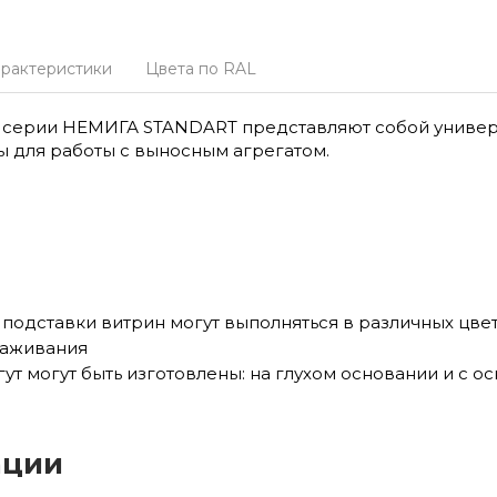
арактеристики
Цвета по RAL
оС серии НЕМИГА STANDART представляют собой униве
 для работы с выносным агрегатом.
подставки витрин могут выполняться в различных цве
раживания
 могут быть изготовлены: на глухом основании и с ос
ации