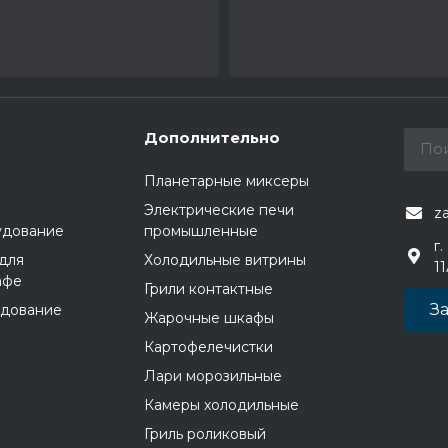
Дополнительно
Планетарные миксеры
Электрические печи
z
удование
промышленные
г.
для
Холодильные витрины
1
афе
Грили контактные
За
удование
Жарочные шкафы
Картофелечистки
Лари морозильные
Камеры холодильные
Гриль роликовый