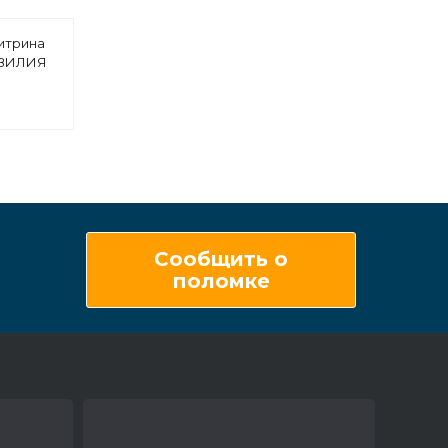
итрина
 ВИЛИЯ
(К)
с
Сообщить о
поломке