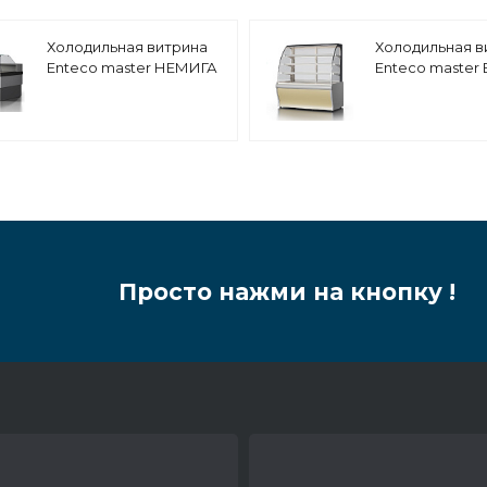
Холодильная витрина
Холодильная в
Enteco master НЕМИГА
Enteco master
CUBE 120 ВН
PREMIUM 125 ВВ
низкотемпературная,
кондитерская, 
выносной агрегат
боковинами
Просто нажми на кнопку !