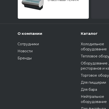
Enteco master НЕМИГА
STANDART 180 ВСн Self
универсальная, закрытое
основание
О компании
Каталог
Сотрудники
Холодильное
оборудование
Новости
Тепловое обор
Бренды
Оборудование 
ресторанов и к
Торговое обор
Для пиццерии
Для бара
Нейтральное
оборудование
Для фастфуда