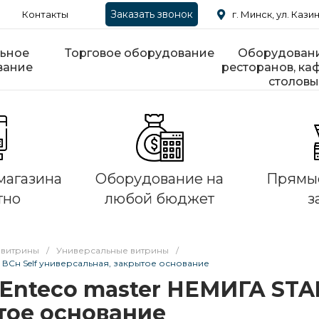
Заказать звонок
Контакты
г. Минск, ул. Казин
ьное
Торговое оборудование
Оборудовани
вание
ресторанов, каф
столовы
магазина
Оборудование на
Прямые
тно
любой бюджет
з
 витрины
/
Универсальные витрины
/
 ВСн Self универсальная, закрытое основание
Enteco master НЕМИГА STAN
тое основание