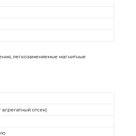
ения, легкозаменяемые магнитные
т агрегатный отсек)
ую