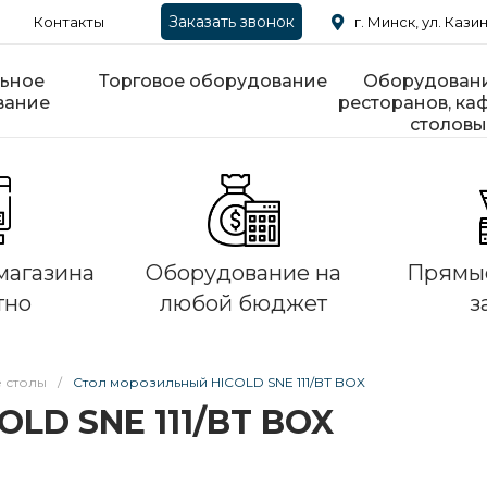
Заказать звонок
Контакты
г. Минск, ул. Казин
ьное
Торговое оборудование
Оборудовани
вание
ресторанов, каф
столовы
магазина
Оборудование на
Прямые
тно
любой бюджет
з
 столы
/
Стол морозильный HICOLD SNE 111/BT BOX
OLD SNE 111/BT BOX