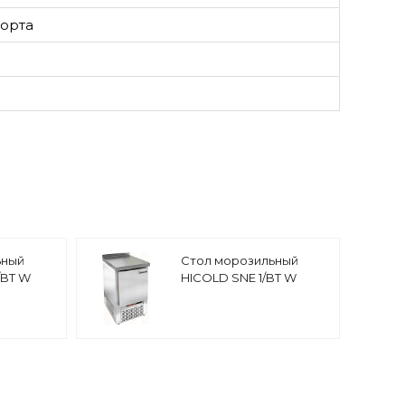
борта
ьный
Стол морозильный
/BT W
HICOLD SNE 1/BT W