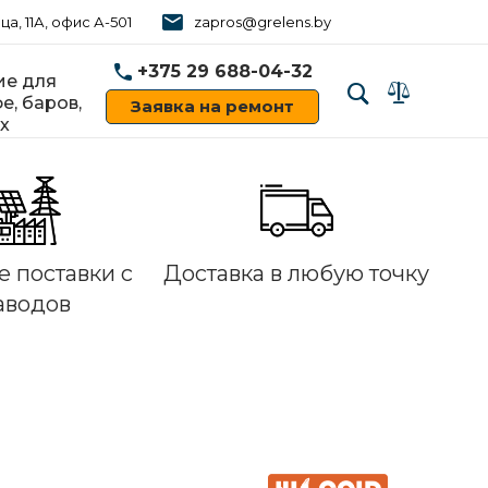
ца, 11А, офис А-501
zapros@grelens.by
+375 29 688-04-32
е для
е, баров,
Заявка на ремонт
х
‹
›
 поставки с
Доставка в любую точку
аводов