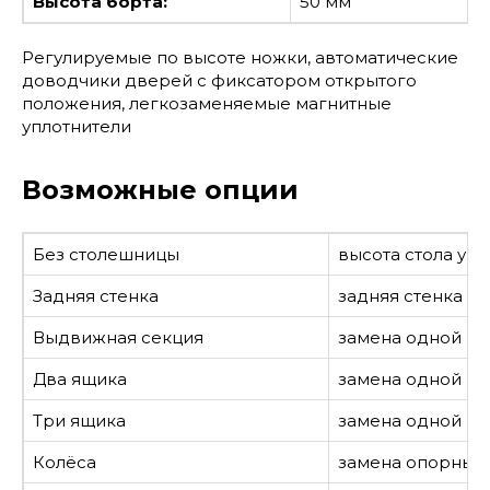
Высота борта:
50 мм
Регулируемые по высоте ножки, автоматические
доводчики дверей с фиксатором открытого
положения, легкозаменяемые магнитные
уплотнители
Возможные опции
Без столешницы
высота стола ум
Задняя стенка
задняя стенка из
Выдвижная секция
замена одной р
Два ящика
замена одной ра
Три ящика
замена одной ра
Колёса
замена опорных н