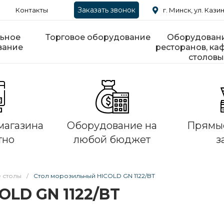
Заказать звонок
Контакты
г. Минск, ул. Казин
ьное
Торговое оборудование
Оборудовани
вание
ресторанов, каф
столовы
магазина
Оборудование на
Прямые
тно
любой бюджет
з
 столы
/
Стол морозильный HICOLD GN 1122/BT
OLD GN 1122/BT