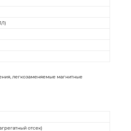
/1)
ения, легкозаменяемые магнитные
 агрегатный отсек)