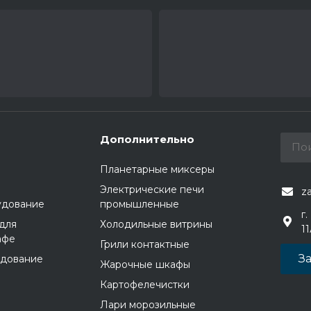
Дополнительно
Планетарные миксеры
Электрические печи
z
удование
промышленные
г.
для
Холодильные витрины
1
афе
Грили контактные
За
удование
Жарочные шкафы
Картофелечистки
Лари морозильные