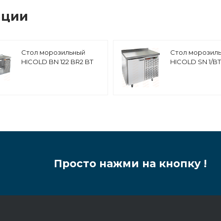
ации
Стол морозильный
Стол морозил
HICOLD BN 122 BR2 BT
HICOLD SN 1/B
Просто нажми на кнопку !