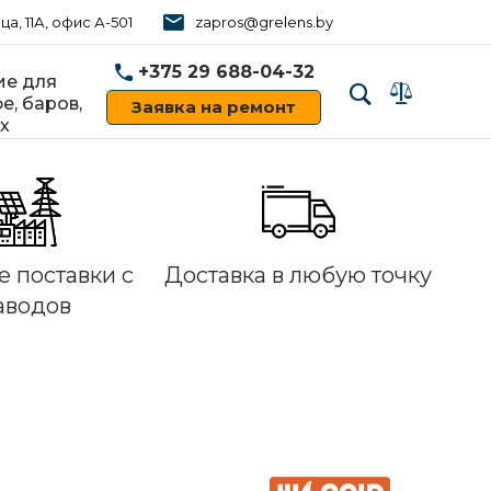
ца, 11А, офис А-501
zapros@grelens.by
+375 29 688-04-32
е для
е, баров,
Заявка на ремонт
х
‹
›
 поставки с
Доставка в любую точку
аводов