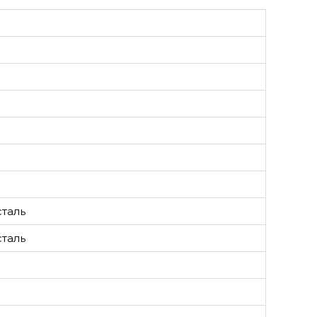
таль
таль