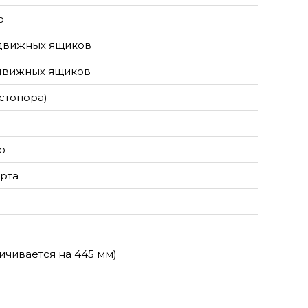
ю
ыдвижных ящиков
ыдвижных ящиков
 стопора)
ю
рта
ичивается на 445 мм)