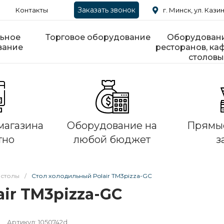
Заказать звонок
Контакты
г. Минск, ул. Казин
ьное
Торговое оборудование
Оборудовани
вание
ресторанов, каф
столовы
магазина
Оборудование на
Прямые
тно
любой бюджет
з
 столы
/
Стол холодильный Polair TM3pizza-GC
ir TM3pizza-GC
Артикул:
1050742d