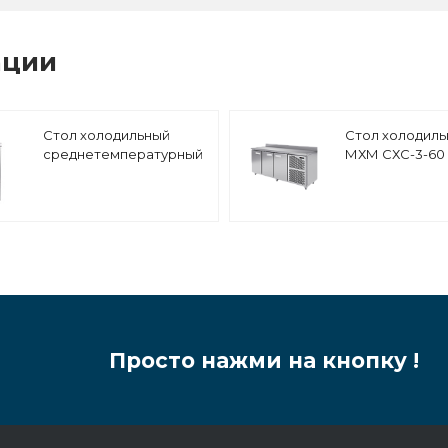
ации
Стол холодильный
Стол холодил
среднетемпературный
МХМ СХС-3-60
Abat СХС-70Н (ящики
1/2) с бортом
Просто нажми на кнопку !