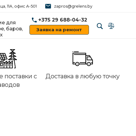
ца, 11А, офис А-501
zapros@grelens.by
+375 29 688-04-32
е для
е, баров,
Заявка на ремонт
х
‹
›
 поставки с
Доставка в любую точку
аводов