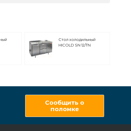
ьный
Стол холодильный
HICOLD SN 12/TN
Сообщить о
поломке