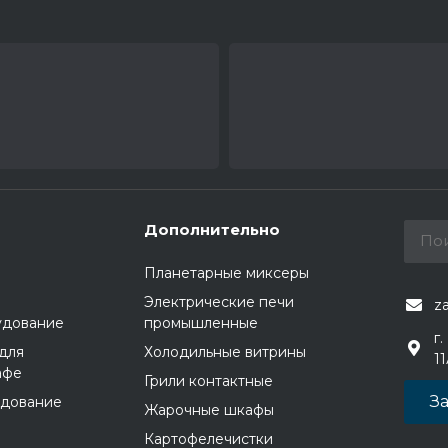
Дополнительно
Планетарные миксеры
Электрические печи
z
удование
промышленные
г.
для
Холодильные витрины
1
афе
Грили контактные
За
удование
Жарочные шкафы
Картофелечистки