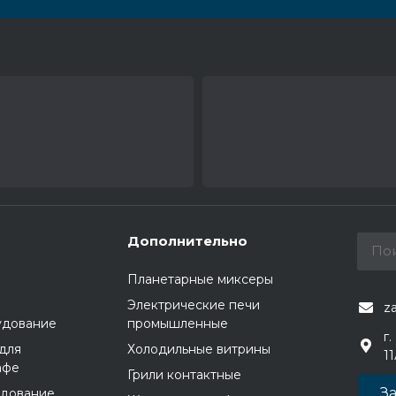
Дополнительно
Планетарные миксеры
Электрические печи
z
удование
промышленные
г.
для
Холодильные витрины
1
афе
Грили контактные
За
удование