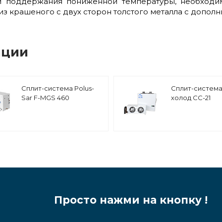
и поддержания пониженной температуры, необходи
из крашеного с двух сторон толстого металла с допол
ации
Сплит-система Polus-
Сплит-система
Sar F-MGS 460
холод СС-21
среднетемпературная
среднетемпер
настенная
Просто нажми на кнопку !