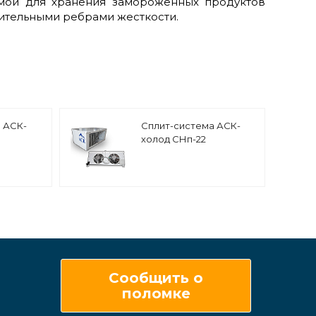
мой для хранения замороженных продуктов
нительными ребрами жесткости.
 АСК-
Сплит-система АСК-
холод СНп-22
атурная
низкотемпературная
напольная
Сообщить о
поломке