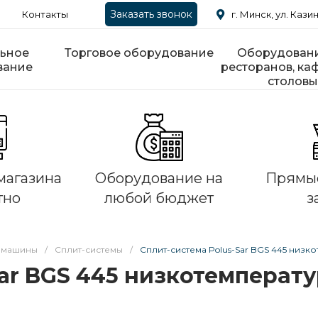
Заказать звонок
Контакты
г. Минск, ул. Казин
ьное
Торговое оборудование
Оборудовани
вание
ресторанов, каф
столовы
магазина
Оборудование на
Прямые
тно
любой бюджет
з
 машины
/
Сплит-системы
/
Сплит-система Polus-Sar BGS 445 низк
Sar BGS 445 низкотемперат