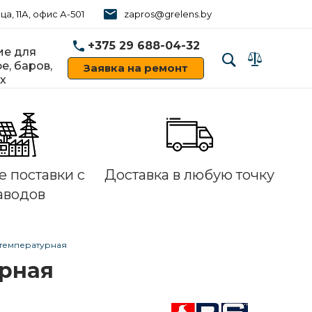
ца, 11А, офис А-501
zapros@grelens.by
+375 29 688-04-32
е для
е, баров,
Заявка на ремонт
х
‹
›
 поставки с
Доставка в любую точку
аводов
отемпературная
урная