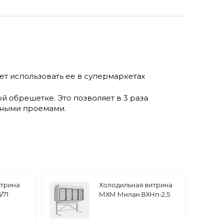
т использовать ее в супермаркетах
 обрешетке. Это позволяет в 3 раза
рными проемами.
итрина
Холодильная витрина
/71
МХМ Милан ВХНп-2,5
дверями