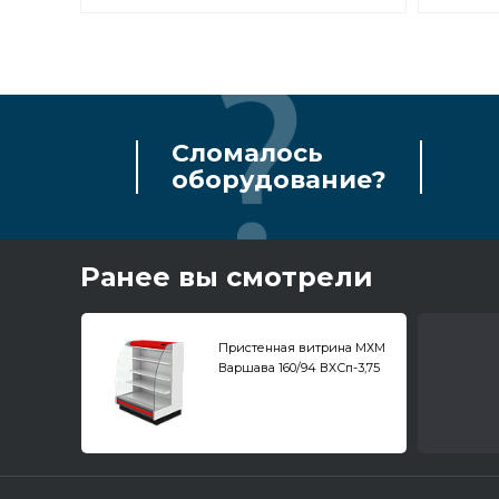
Сломалось
оборудование?
Ранее вы смотрели
Пристенная витрина МХМ
Варшава 160/94 ВХСп-3,75