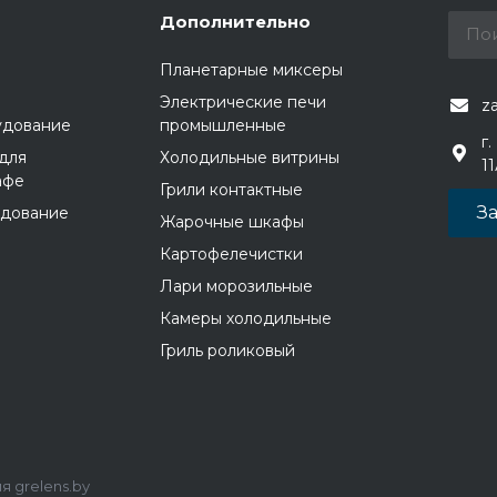
Дополнительно
Планетарные миксеры
Электрические печи
z
удование
промышленные
г.
для
Холодильные витрины
1
афе
Грили контактные
За
удование
Жарочные шкафы
Картофелечистки
Лари морозильные
Камеры холодильные
Гриль роликовый
 grelens.by