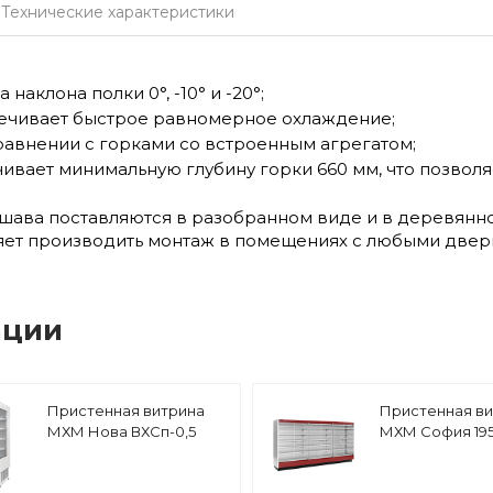
Технические характеристики
аклона полки 0°, -10° и -20°;
печивает быстрое равномерное охлаждение;
равнении с горками со встроенным агрегатом;
вает минимальную глубину горки 660 мм, что позволяе
ава поставляются в разобранном виде и в деревянной
ляет производить монтаж в помещениях с любыми две
ации
Пристенная витрина
Пристенная в
МХМ Нова ВХСп-0,5
МХМ София 195
высота 1460 мм.
ВХСнп-3,75 со
стеклянными 