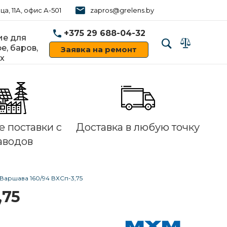
ца, 11А, офис А-501
zapros@grelens.by
+375 29 688-04-32
е для
е, баров,
Заявка на ремонт
х
‹
›
 поставки с
Доставка в любую точку
аводов
Варшава 160/94 ВХСп-3,75
,75