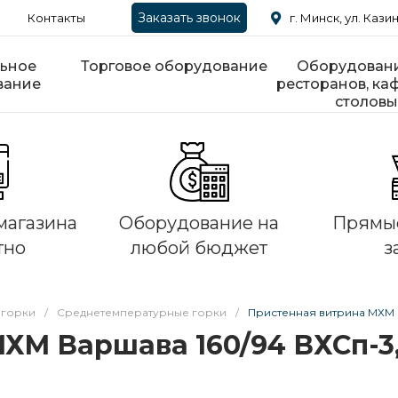
Заказать звонок
Контакты
г. Минск, ул. Казин
ьное
Торговое оборудование
Оборудовани
вание
ресторанов, каф
столовы
магазина
Оборудование на
Прямые
тно
любой бюджет
з
 горки
/
Среднетемпературные горки
/
Пристенная витрина МХМ 
ХМ Варшава 160/94 ВХСп-3