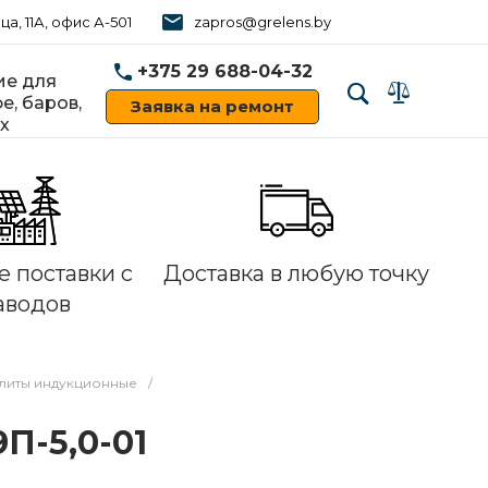
ца, 11А, офис А-501
zapros@grelens.by
+375 29 688-04-32
е для
е, баров,
Заявка на ремонт
х
‹
›
 поставки с
Доставка в любую точку
аводов
литы индукционные
/
П-5,0-01