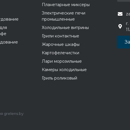
Планетарные миксеры
Электрические печи
z
удование
промышленные
г.
для
Холодильные витрины
1
афе
Грили контактные
За
удование
Жарочные шкафы
Картофелечистки
Лари морозильные
Камеры холодильные
Гриль роликовый
 grelens.by