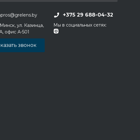
+375 29 688-04-32
apros@grelens.by
Мы в социальных сетях:
 Минск, ул. Казинца,
1А, офис А-501
казать звонок