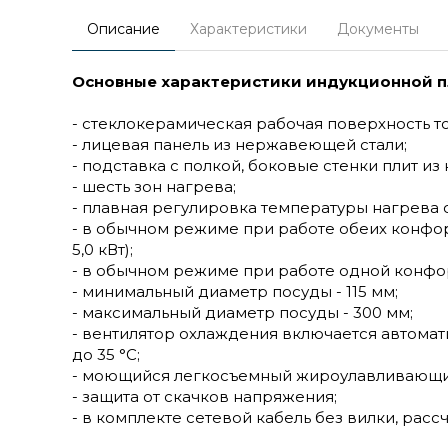
Описание
Характеристики
Документы
Основные характеристики индукционной пл
- стеклокерамическая рабочая поверхность т
- лицевая панель из нержавеющей стали;
- подставка с полкой, боковые стенки плит и
- шесть зон нагрева;
- плавная регулировка температуры нагрева от 
- в обычном режиме при работе обеих конфоро
5,0 кВт);
- в обычном режиме при работе одной конфор
- минимальный диаметр посуды - 115 мм;
- максимальный диаметр посуды - 300 мм;
- вентилятор охлаждения включается автома
до 35 °С;
- моющийся легкосъемный жироулавливающи
- защита от скачков напряжения;
- в комплекте сетевой кабель без вилки, рас