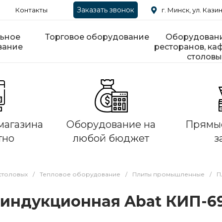
Заказать звонок
Контакты
г. Минск, ул. Казин
ьное
Торговое оборудование
Оборудовани
вание
ресторанов, каф
столовы
магазина
Оборудование на
Прямые
тно
любой бюджет
з
столовых
/
Тепловое оборудование
/
Плиты промышленные
/
П
индукционная Abat КИП-69