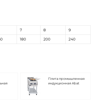
7
8
9
60
180
200
240
Плита промышленная
ьная
индукционная Abat
КИП-29П-3,5
at