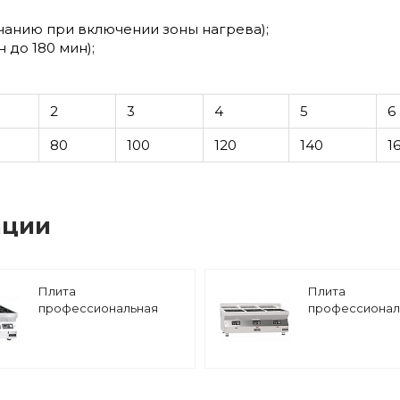
чанию при включении зоны нагрева);
 до 180 мин);
2
3
4
5
6
80
100
120
140
1
ации
Плита
Плита
профессиональная
профессионал
индукционная
индукционная
настольная Abat
настольная Ab
КИП-47Н-5,0
КИП-35Н-3,5