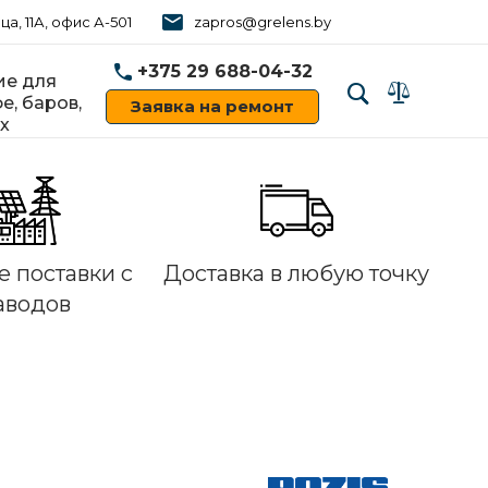
ца, 11А, офис А-501
zapros@grelens.by
+375 29 688-04-32
е для
е, баров,
Заявка на ремонт
х
‹
›
 поставки с
Доставка в любую точку
аводов