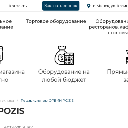
Заказать звонок
Контакты
г. Минск, ул. Казин
ьное
Торговое оборудование
Оборудовани
вание
ресторанов, каф
столовы
магазина
Оборудование на
Прямые
тно
любой бюджет
з
техника
/
Рециркулятор ОРБ-1Н POZIS
POZIS
Артикул:
301AV