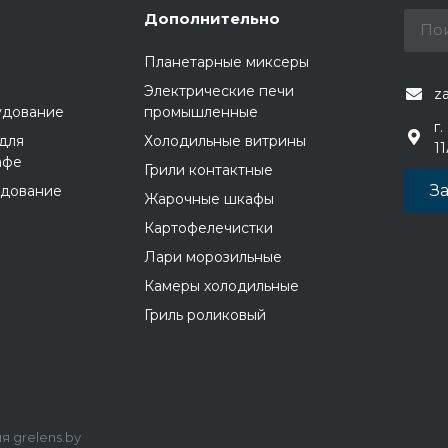
Дополнительно
Планетарные миксеры
Электрические печи
z
удование
промышленные
г.
для
Холодильные витрины
1
афе
Грили контактные
За
удование
Жарочные шкафы
Картофелечистки
Лари морозильные
Камеры холодильные
Гриль роликовый
 grelens.by