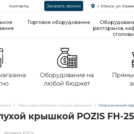
Заказать звонок
Контакты
г. Минск, ул. Казин
ьное
Торговое оборудование
Оборудовани
вание
ресторанов, каф
столовы
магазина
Оборудование на
Прямые
тно
любой бюджет
з
льные
/
Лари морозильные с глухой крышкой
/
Морозильный ларь
лухой крышкой POZIS FH-25
Артикул:
122CV