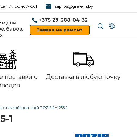
ца, 11А, офис А-501
zapros@grelens.by
+375 29 688-04-32
е для
е, баров,
Заявка на ремонт
х
‹
›
 поставки с
Доставка в любую точку
аводов
 с глухой крышкой POZIS FH-255-1
5-1