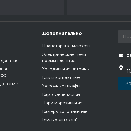
Дополнительно
Планетарные миксеры
Электрические печи
z
удование
промышленные
г.
для
Холодильные витрины
1
афе
Грили контактные
За
удование
Жарочные шкафы
Картофелечистки
Лари морозильные
Камеры холодильные
Гриль роликовый