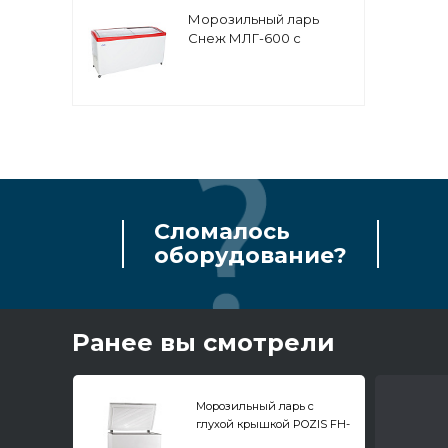
Морозильный ларь
Снеж МЛГ-600 с
гнутой стеклянной
крышкой
Сломалось
оборудование?
Ранее вы смотрели
Морозильный ларь с
глухой крышкой POZIS FH-
255-1