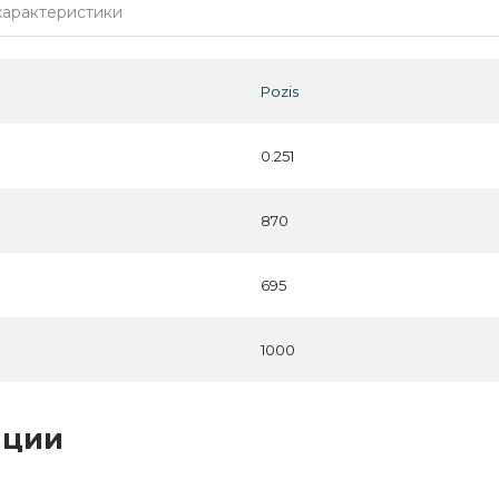
характеристики
Pozis
0.251
870
695
1000
ации