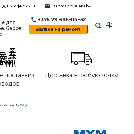
ца, 11А, офис А-501
zapros@grelens.by
+375 29 688-04-32
е для
е, баров,
Заявка на ремонт
х
‹
›
 поставки с
Доставка в любую точку
аводов
ВХНо-1,875/1,0