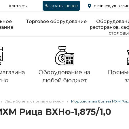
Заказать звонок
Контакты
г. Минск, ул. Казин
ьное
Торговое оборудование
Оборудовани
вание
ресторанов, каф
столовы
магазина
Оборудование на
Прямые
тно
любой бюджет
з
/
Ларь-бонеты с прямым стеклом
/
Морозильная бонета МХМ Рица 
ХМ Рица ВХНо-1,875/1,0