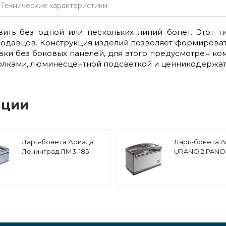
Технические характеристики
ить без одной или нескольких линий бонет. Этот т
продавцов. Конструкция изделий позволяет формиро
ки без боковых панелей, для этого предусмотрен ком
полками, люминесцентной подсветкой и ценникодержат
ации
Ларь-бонета Ариада
Ларь-бонета A
Ленинград ЛМ3-185
URANO 2 PANO
(торец)