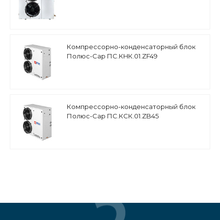
среднетемпературный, спиральный
компрессор Invotech
Компрессорно-конденсаторный блок
Полюс-Сар ПС.КHК.01.ZF49
низкотемпературный, компрессор
Copeland (Европа)
Компрессорно-конденсаторный блок
Полюс-Сар ПС.КСК.01.ZB45
среднетемпературный, спиральный
компрессор Copeland Scroll (Европа)