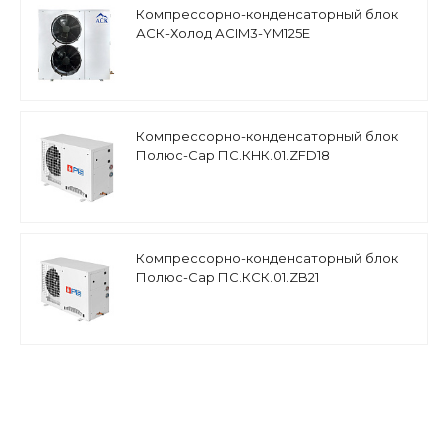
Компрессорно-конденсаторный блок
АСК-Холод АСIM3-YM125E
среднетемпературный, спиральный
компрессор Invotech
Компрессорно-конденсаторный блок
Полюс-Сар ПС.КHК.01.ZFD18
низкотемпературный, цифровой
компрессор Copeland (Европа)
Компрессорно-конденсаторный блок
Полюс-Сар ПС.КСК.01.ZB21
среднетемпературный, спиральный
компрессор Copeland Scroll (Европа)