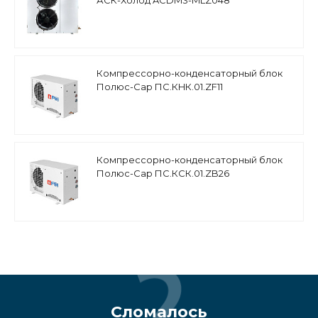
АСК-Холод ACDM3-MLZ048
среднетемпературный, спиральный
компрессор Danfoss
Компрессорно-конденсаторный блок
Полюс-Сар ПС.КHК.01.ZF11
низкотемпературный, компрессор
Copeland (Европа)
Компрессорно-конденсаторный блок
Полюс-Сар ПС.КСК.01.ZB26
среднетемпературный, спиральный
компрессор Copeland Scroll (Европа)
Сломалось