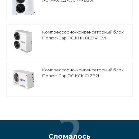
АСК-Холод ACCM4-ZB57
среднетемпературный, спиральный
компрессор Copeland
Компрессорно-конденсаторный блок
Полюс-Сар ПС.КНК.01.ZF41 EVI
низкотемпературный, компрессор
Copeland (Европа)
Компрессорно-конденсаторный блок
Полюс-Сар ПС.КСК.01.ZB21
среднетемпературный, спиральный
компрессор Copeland Scroll (Китай)
Сломалось