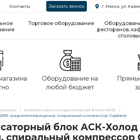
Заказать звонок
Контакты
г. Минск, ул. Казин
ьное
Торговое оборудование
Оборудовани
вание
ресторанов, каф
столовы
магазина
Оборудование на
Прямые
тно
любой бюджет
з
 машины
/
Компрессорно-конденсаторные блоки (ККБ)
/
B19 среднетемпературный, спиральный компрессор Copeland
саторный блок АСК-Холод 
, спиральный компрессор 