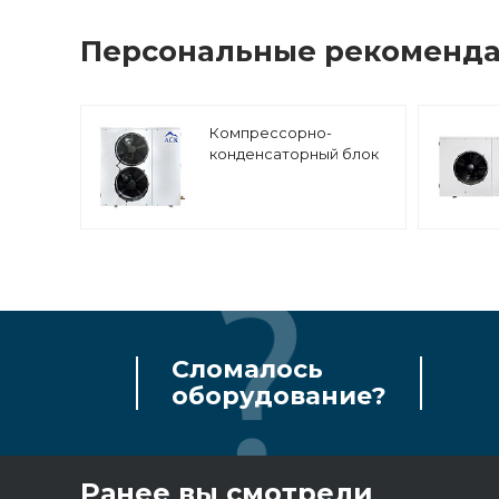
Персональные рекоменд
Компрессорно-
конденсаторный блок
АСК-Холод АCCL3-ZF41
низкотемпературный,
спиральный
компрессор Copeland
Сломалось
оборудование?
Ранее вы смотрели