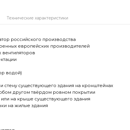
Технические характеристики
атор российского производства
ренных европейских производителей
 вентиляторов
ектации
ор водой)
ли стену существующего здания на кронштейнах
любом другом твёрдом ровном покрытии
 или на крыше существующего здания
вки на жилые здания