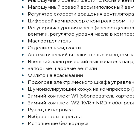
Малошумный осевой шестиполюсный вент
Малошумный осевой восьмиполюсный вен
Регулятор скорости вращения вентилятора
Цифровой компрессор с контроллером - пл
Регулировка уровня масла (маслоотделител
вентили, регулятор уровня масла в компре
Маслоотделитель
Отделитель жидкости
Автоматический выключатель с выводом на
Внешний электрический выключатель нагру
Запорные шаровые вентили
Фильтр на всасывании
Подогрев электрического шкафа управле
Шумоизолирующий кожух на компрессор (
Зимний комплект W1 (обогреватель картер
Зимний комплект W2 (KVR + NRD + обогрев
Ручки для корпуса
Виброопоры агрегата
Исполнение без корпуса.