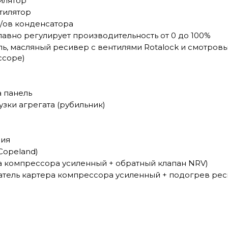
илятор
тилятор
/ов конденсатора
авно регулирует производительность от 0 до 100%
ь, масляный ресивер с вентилями Rotalock и смотров
ссоре)
 панель
зки агрегата (рубильник)
ния
Copeland)
а компрессора усиленный + обратный клапан NRV)
атель картера компрессора усиленный + подогрев рес