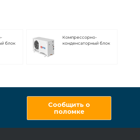
-
Компрессорно-
ый блок
конденсаторный блок
Полюс-Сар
ПС.КСК.01.ZB21
турный,
среднетемпературный,
opeland
спиральный
компрессор Copeland
Scroll (Китай)
Сообщить о
поломке