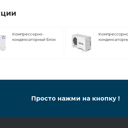
ации
Компрессорно-
Компрессорно
конденсаторный блок
конденсаторн
АСК-Холод ACCM1-
Полюс-Сар
ZBD21
ПС.КHК.01.ZF15
среднетемпературный,
низкотемпера
цифровой компрессор
компрессор C
Copeland Digital Scroll
(Европа)
Просто нажми на кнопку !