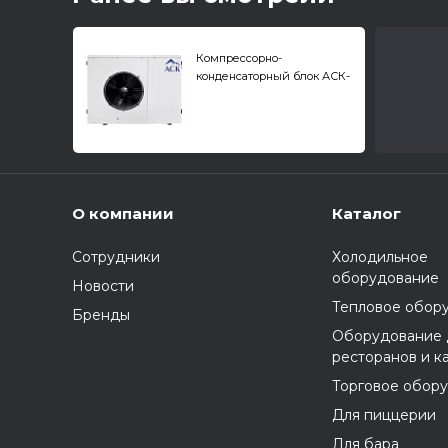
Компрессорно-
конденсаторный блок АСК-
Холод ACCM1-ZB19
среднетемпературный,
спиральный компрессор
Copeland
О компании
Каталог
Сотрудники
Холодильное
оборудование
Новости
Тепловое обор
Бренды
Оборудование 
ресторанов и к
Торговое обор
Для пиццерии
Для бара