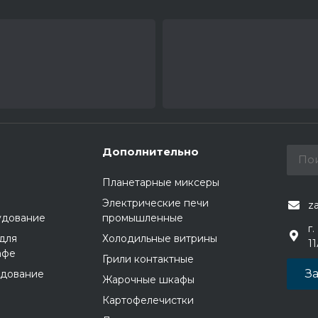
Дополнительно
Планетарные миксеры
Электрические печи
z
удование
промышленные
г.
для
Холодильные витрины
1
афе
Грили контактные
За
удование
Жарочные шкафы
Картофелечистки