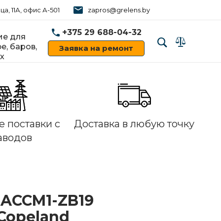
ца, 11А, офис А-501
zapros@grelens.by
+375 29 688-04-32
е для
е, баров,
Заявка на ремонт
х
‹
›
 поставки с
Доставка в любую точку
аводов
ACCM1-ZB19
Copeland