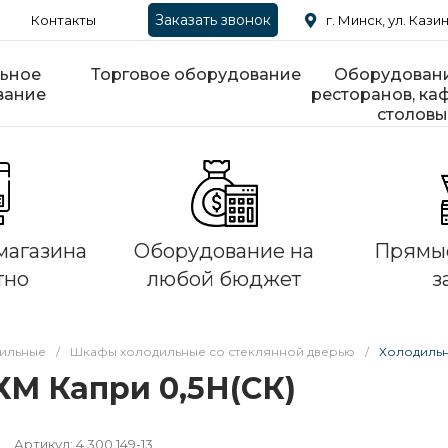
Заказать звонок
Контакты
г. Минск, ул. Казин
ьное
Торговое оборудование
Оборудовани
вание
ресторанов, каф
столовы
магазина
Оборудование на
Прямые
тно
любой бюджет
з
ильные
/
Шкафы холодильные со стеклянной дверью
/
Холодильн
М Капри 0,5Н(СК)
Артикул:
4.300.149-13