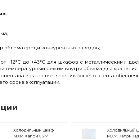
и»:
ма;
р объема среди конкурентных заводов;
 от +12°С до +43°С для шкафов с металлическими дв
температурный режим внутри объема для хранения н
опентана в качестве вспенивающего агента обеспеч
го срока эксплуатации.
ации
Холодильный шкаф
Холодильный 
МХМ Капри 0,7М
МХМ Капри 1,1