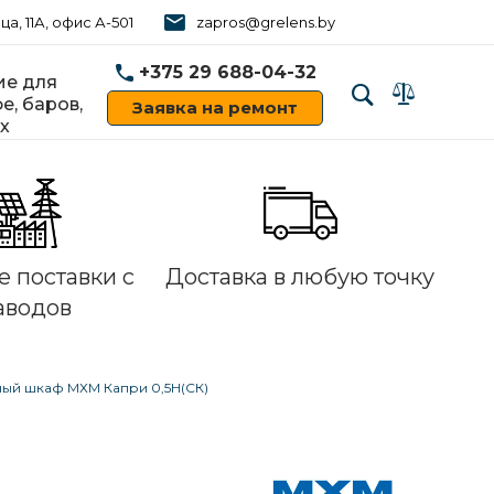
ца, 11А, офис А-501
zapros@grelens.by
+375 29 688-04-32
е для
е, баров,
Заявка на ремонт
х
‹
›
 поставки с
Доставка в любую точку
аводов
ый шкаф МХМ Капри 0,5Н(СК)