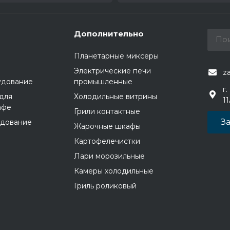
Дополнительно
Планетарные миксеры
Электрические печи
z
удование
промышленные
г.
для
Холодильные витрины
1
афе
Грили контактные
За
удование
Жарочные шкафы
Картофелечистки
Лари морозильные
Камеры холодильные
Гриль роликовый