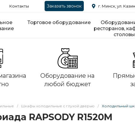
Заказать звонок
Контакты
г. Минск, ул. Казин
ьное
Торговое оборудование
Оборудовани
вание
ресторанов, каф
столовы
магазина
Оборудование на
Прямые
тно
любой бюджет
з
ильные
/
Шкафы холодильные с глухой дверью
/
Холодильный шк
иада RAPSODY R1520M