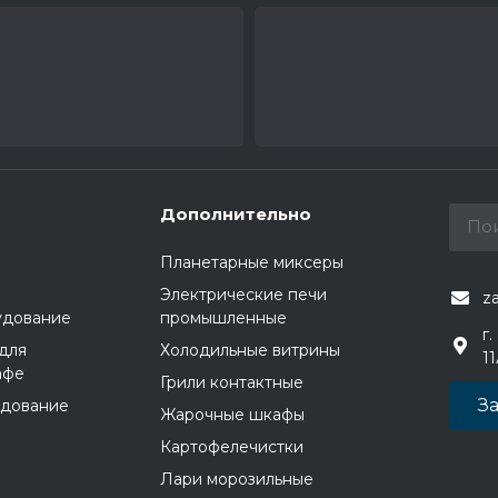
Дополнительно
Планетарные миксеры
Электрические печи
z
удование
промышленные
г.
для
Холодильные витрины
1
афе
Грили контактные
За
удование
Жарочные шкафы
Картофелечистки
Лари морозильные