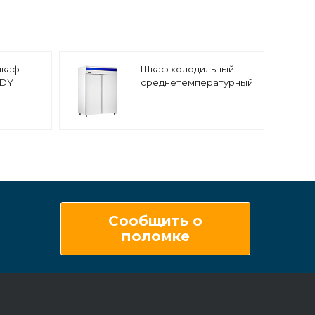
шкаф
Шкаф холодильный
ODY
среднетемпературный
Abat ШХс-1,0
Сообщить о
поломке