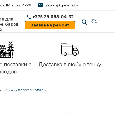
ца, 11А, офис А-501
zapros@grelens.by
+375 29 688-04-32
е для
е, баров,
Заявка на ремонт
х
‹
›
 поставки с
Доставка в любую точку
аводов
аф Ариада RAPSODY R1520M