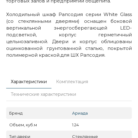
торговых залов и предприятий общепита.
Холодильный шкаф Рапсодия серии White Glass
(со стеклянными дверями) оснащен боковой
вертикальной энергосберегающей LED-
подсветкой, корпус герметичный
цельнозаливной. Двери и корпус облицованы
оцинкованной грунтованной сталью, покрытой
полимерной краской.для ШХ Рапсодия.
Характеристики
Комплектация
Технические характеристики
Бренд
Ариада
Объем, куб.м
1.24
Тип двери
Стеклянные