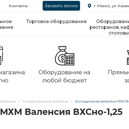
Заказать звонок
Контакты
г. Минск, ул. Казин
ьное
Торговое оборудование
Оборудовани
вание
ресторанов, каф
столовы
магазина
Оборудование на
Прямые
тно
любой бюджет
з
 витрины
/
Универсальные витрины
/
Холодильная витрина МХМ В
МХМ Валенсия ВХСно-1,25