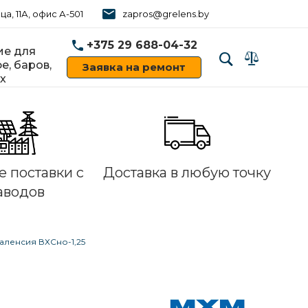
ца, 11А, офис А-501
zapros@grelens.by
+375 29 688-04-32
е для
е, баров,
Заявка на ремонт
х
‹
›
 поставки с
Доставка в любую точку
аводов
аленсия ВХСно-1,25