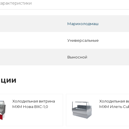
характеристики
Марихолодмаш
Универсальные
Выносной
ации
Холодильная витрина
Холодильная в
МХМ Нова ВХС-1,0
МХМ Илеть Cu
ВХС-1,2 статика