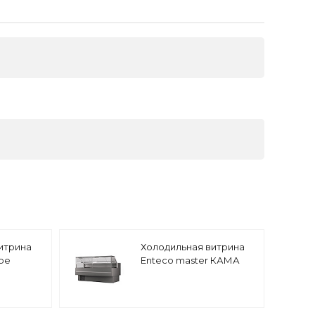
итрина
Холодильная витрина
be
Enteco master КАМА
150 BC
среднетемпературная,
с боковинами