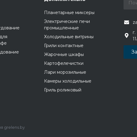
Планетарные миксеры
Электрические печи
z
удование
промышленные
г.
для
Холодильные витрины
1
афе
Грили контактные
За
удование
Жарочные шкафы
Картофелечистки
Лари морозильные
Камеры холодильные
Гриль роликовый
 grelens.by