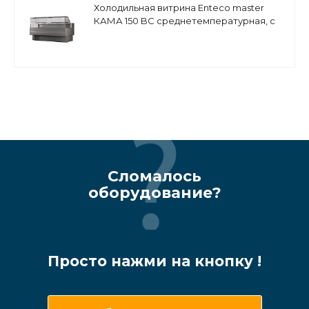
Холодильная витрина Enteco master
КАМА 150 BC среднетемпературная, с
боковинами
Сломалось
оборудование?
Просто нажми на кнопку !