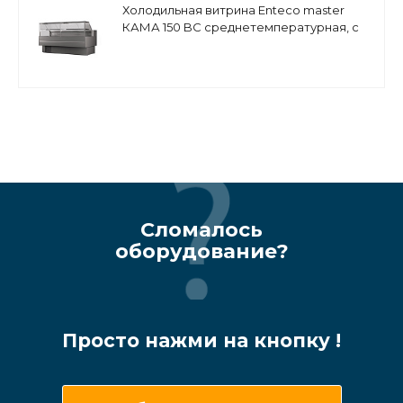
Холодильная витрина Enteco master
КАМА 150 BC среднетемпературная, с
боковинами
Сломалось
оборудование?
Просто нажми на кнопку !