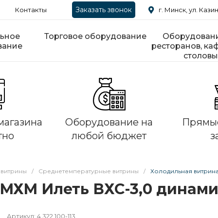
Заказать звонок
Контакты
г. Минск, ул. Казин
ьное
Торговое оборудование
Оборудовани
вание
ресторанов, каф
столовы
магазина
Оборудование на
Прямые
тно
любой бюджет
з
 витрины
/
Среднетемпературные витрины
/
Холодильная витрина
МХМ Илеть ВХС-3,0 динам
Артикул:
4.322.100-113