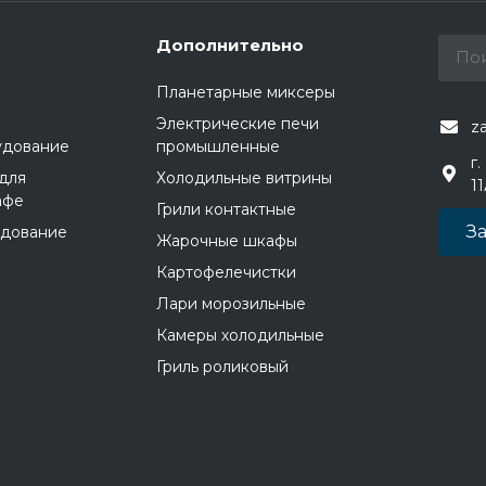
Дополнительно
Планетарные миксеры
Электрические печи
z
удование
промышленные
г.
для
Холодильные витрины
1
афе
Грили контактные
За
удование
Жарочные шкафы
Картофелечистки
Лари морозильные
Камеры холодильные
Гриль роликовый