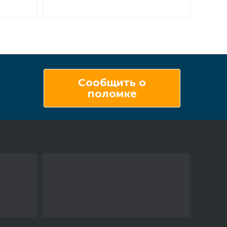
среднетемпературная,
с боковинами
Сообщить о
поломке