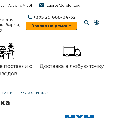
ца, 11А, офис А-501
zapros@grelens.by
+375 29 688-04-32
е для
е, баров,
Заявка на ремонт
х
‹
›
 поставки с
Доставка в любую точку
аводов
 МХМ Илеть ВХС-3,0 динамика
ика