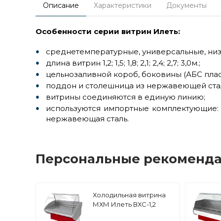
Описание
Характеристики
Документы
Особенности серии витрин Илеть:
среднетемпературные, универсальные, низ
длина витрин 1,2; 1,5; 1,8; 2,1; 2,4; 2,7; 3,0м.;
цельнозаливной короб, боковины (АБС плас
поддон и столешница из нержавеющей ста
витрины соединяются в единую линию;
используются импортные комплектующие: 
нержавеющая сталь.
Персональные рекоменд
Холодильная витрина
МХМ Илеть ВХС-1,2
статика