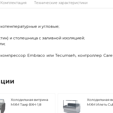
Комплектация
Технические характеристики
котемпературные и угловые;
тик) и столешница с заливной изоляцией;
ли;
компрессор Embraco или Tecumseh, контроллер Carel
ации
Холодильная витрина
Холодильная в
МХМ Таир ВХН-1,8
МХМ Илеть Cu
ВХН-1,5