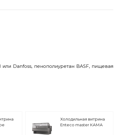
 или Danfoss, пенополиуретан BASF, пищевая
итрина
Холодильная витрина
be
Enteco master КАМА
150 BC