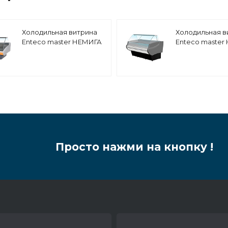
Холодильная витрина
Холодильная в
Enteco master НЕМИГА
Enteco master
LUX 187 ВН
STANDART 120 
низкотемпературная
низкотемперат
закрытое осн
Просто нажми на кнопку !