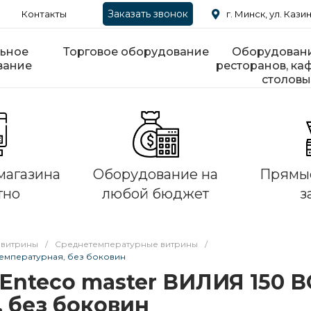
Заказать звонок
Контакты
г. Минск, ул. Казин
ьное
Торговое оборудование
Оборудовани
вание
ресторанов, каф
столовы
магазина
Оборудование на
Прямые
тно
любой бюджет
з
 витрины
/
Среднетемпературные витрины
/
температурная, без боковин
Enteco master ВИЛИЯ 150 В
 без боковин