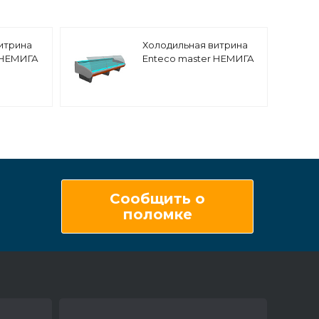
итрина
Холодильная витрина
 НЕМИГА
Enteco master НЕМИГА
ВН
EXTRA 187 ВСн
урная,
универсальная
ование
Сообщить о
поломке