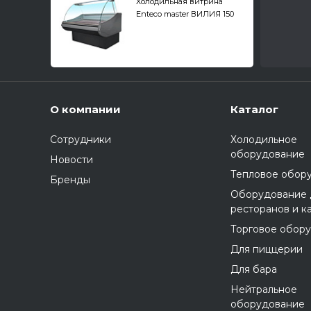
Холодильная витрина
Enteco master ВИЛИЯ 150
ВС среднетемпературная,
без боковин
О компании
Каталог
Сотрудники
Холодильное
оборудование
Новости
Тепловое обор
Бренды
Оборудование 
ресторанов и к
Торговое обор
Для пиццерии
Для бара
Нейтральное
оборудование