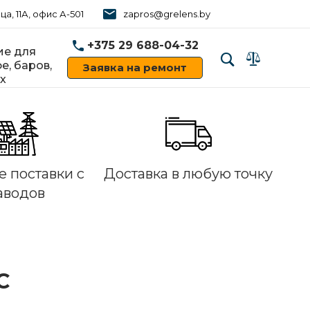
ца, 11А, офис А-501
zapros@grelens.by
+375 29 688-04-32
е для
е, баров,
Заявка на ремонт
х
‹
›
 поставки с
Доставка в любую точку
аводов
С