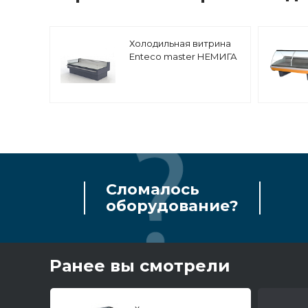
Холодильная витрина
Enteco master НЕМИГА
CUBE LUX 125 ВС Self
среднетемпературная,
выносной агрегат
Сломалось
оборудование?
Ранее вы смотрели