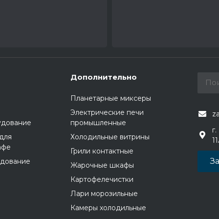
Дополнительно
Планетарные миксеры
Электрические печи
z
удование
промышленные
г.
для
Холодильные витрины
1
афе
Грили контактные
За
удование
Жарочные шкафы
Картофелечистки
Лари морозильные
Камеры холодильные