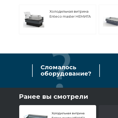
Холодильная витрина
Enteco master НЕМИГА
CUBE ПСП 240 ВС с
подъемными стеклами,
выносной агрегат
Сломалось
оборудование?
Ранее вы смотрели
Холодильная витрина