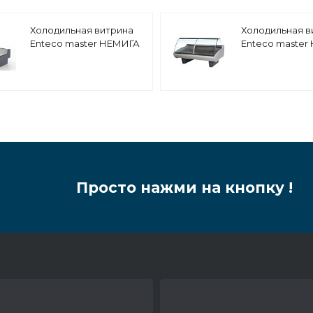
Холодильная витрина
Холодильная в
Enteco master НЕМИГА
Enteco master
CUBE LUX 125 ВСн Self с
LUX 187 ВСн
подъемными стеклами,
универсальна
выносной агрегат
Просто нажми на кнопку !