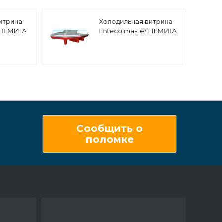
итрина
Холодильная витрина
 НЕМИГА
Enteco master НЕМИГА
EXTRA 125 ВСн
я
универсальная, низкое
стекло
Сообщить о
поломке