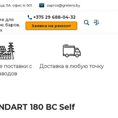
ца, 11А, офис А-501
zapros@grelens.by
+375 29 688-04-32
е для
е, баров,
Заявка на ремонт
х
‹
›
 поставки с
Доставка в любую точку
аводов
DART 180 ВС Self