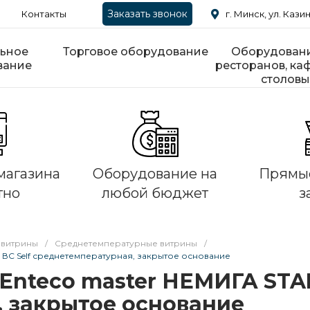
Заказать звонок
Контакты
г. Минск, ул. Казин
ьное
Торговое оборудование
Оборудовани
вание
ресторанов, каф
столовы
магазина
Оборудование на
Прямые
тно
любой бюджет
з
 витрины
/
Среднетемпературные витрины
/
 ВС Self среднетемпературная, закрытое основание
Enteco master НЕМИГА STAN
 закрытое основание