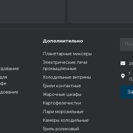
Дополнительно
Планетарные миксеры
Электрические печи
z
удование
промышленные
г.
для
Холодильные витрины
1
афе
Грили контактные
За
удование
Жарочные шкафы
Картофелечистки
Лари морозильные
Камеры холодильные
Гриль роликовый