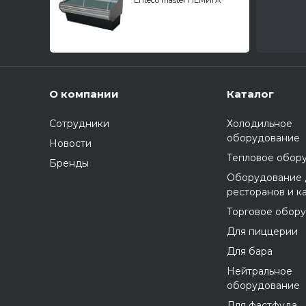
Enteco master НЕМИГА
STANDART 180 ВС Self
среднетемпературная,
закрытое основание
О компании
Каталог
Сотрудники
Холодильное
оборудование
Новости
Тепловое обор
Бренды
Оборудование 
ресторанов и к
Торговое обор
Для пиццерии
Для бара
Нейтральное
оборудование
Для фастфуда