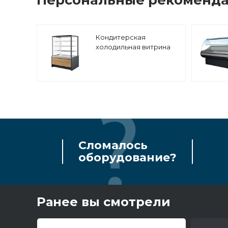
Кондитерская
холодильная витрина
Enteco master Мерея
125 ВВ-0,34-1,68-1-4В
Сломалось
оборудование?
Ранее вы смотрели