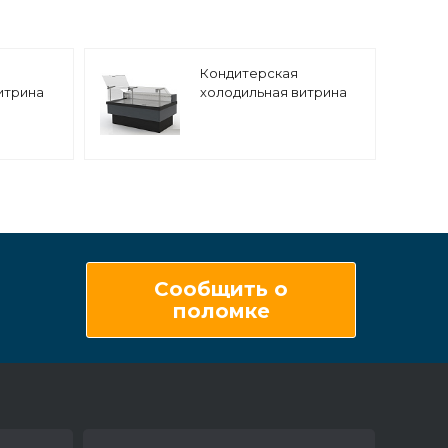
Кондитерская
итрина
холодильная витрина
 НЕМИГА
Enteco master НЕМИГА
CUBE ПСП 120 ВВ(К) с
регат
подъемными стеклами,
выносной агрегат
Сообщить о
поломке