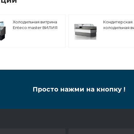
Холодильная витрина
Кондитерская
Enteco master ВИЛИЯ
холодильная в
120 ВВ(К) кондитерская,
Enteco master
с боковинами
CUBE 150 ВВ(К),
встроенный аг
Просто нажми на кнопку !