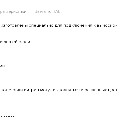
арактеристики
Цвета по RAL
изготовлены специально для подключения к выносном
авеющей стали
ии
подставки витрин могут выполняться в различных цве
ации