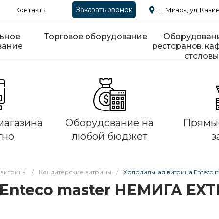
Заказать звонок
Контакты
г. Минск, ул. Казин
ьное
Торговое оборудование
Оборудовани
вание
ресторанов, каф
столовы
магазина
Оборудование на
Прямые
тно
любой бюджет
з
 витрины
/
Кондитерские витрины
/
Холодильная витрина Enteco m
Enteco master НЕМИГА EXTR