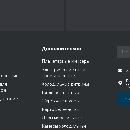
Дополнительно
Планетарные миксеры
Электрические печи
z
удование
промышленные
г.
для
Холодильные витрины
1
афе
Грили контактные
За
удование
Жарочные шкафы
Картофелечистки
Лари морозильные
Камеры холодильные