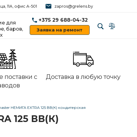
ца, 11А, офис А-501
zapros@grelens.by
+375 29 688-04-32
е для
е, баров,
Заявка на ремонт
х
‹
›
 поставки с
Доставка в любую точку
аводов
aster НЕМИГА EXTRA 125 ВВ(К) кондитерская
A 125 ВВ(К)