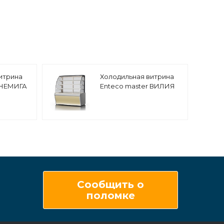
итрина
Холодильная витрина
 НЕМИГА
Enteco master ВИЛИЯ
С,
PREMIUM 100 ВВ(К)
гат
кондитерская, с
боковинами
Сообщить о
поломке