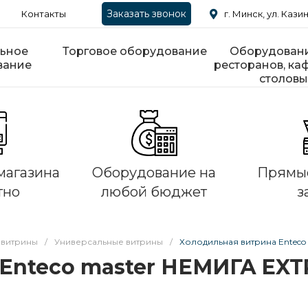
Заказать звонок
Контакты
г. Минск, ул. Казин
ьное
Торговое оборудование
Оборудовани
вание
ресторанов, каф
столовы
магазина
Оборудование на
Прямые
тно
любой бюджет
з
 витрины
/
Универсальные витрины
/
Холодильная витрина Enteco
Enteco master НЕМИГА EXT