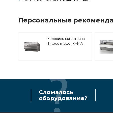
Персональные рекоменд
Холодильная витрина
Enteco master КАМА
180 BC
среднетемпературная,
с боковинами
Сломалось
оборудование?