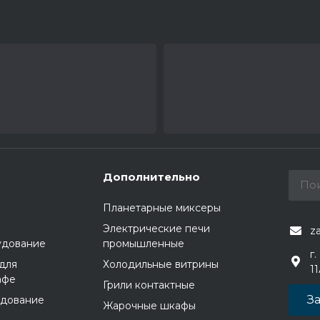
Дополнительно
Планетарные миксеры
Электрические печи
z
удование
промышленные
г.
для
Холодильные витрины
1
афе
Грили контактные
За
удование
Жарочные шкафы