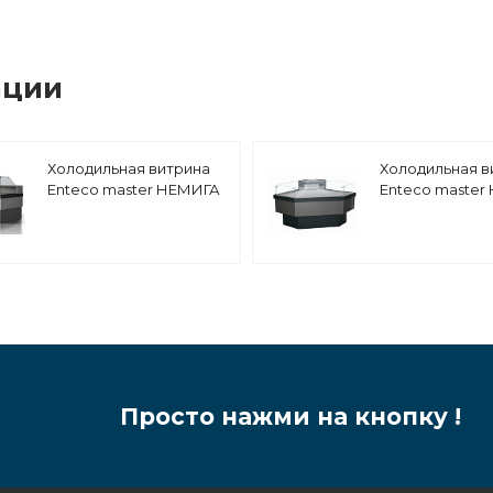
ации
Холодильная витрина
Холодильная в
Enteco master НЕМИГА
Enteco master
CUBE 120 ВС Self
CUBE LUX УН В
среднетемпературная,
выносной агре
встроенный агрегат
Просто нажми на кнопку !