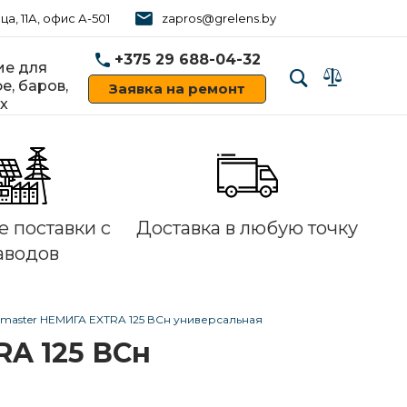
ца, 11А, офис А-501
zapros@grelens.by
+375 29 688-04-32
е для
е, баров,
Заявка на ремонт
х
‹
›
 поставки с
Доставка в любую точку
аводов
 master НЕМИГА EXTRA 125 ВСн универсальная
RA 125 ВСн