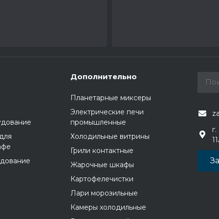
Дополнительно
Планетарные миксеры
Электрические печи
z
удование
промышленные
г.
для
Холодильные витрины
1
афе
Грили контактные
За
удование
Жарочные шкафы
Картофелечистки
Лари морозильные
Камеры холодильные