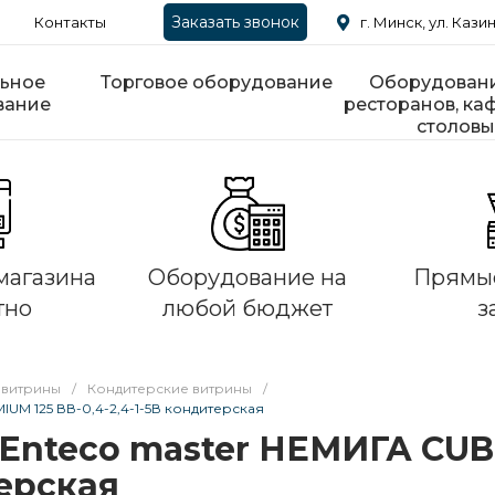
Заказать звонок
Контакты
г. Минск, ул. Казин
ьное
Торговое оборудование
Оборудовани
вание
ресторанов, каф
столовы
магазина
Оборудование на
Прямые
тно
любой бюджет
з
 витрины
/
Кондитерские витрины
/
UM 125 ВВ-0,4-2,4-1-5В кондитерская
Enteco master НЕМИГА CUB
терская