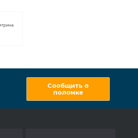
итрина
 НЕМИГА
В(К) с
теклами,
регат
Сообщить о
поломке