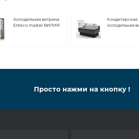
Холодильная витрина
Кондитерская
Enteco master ВИЛИЯ
холодильная в
PREMIUM 100 ВВ(К)
Enteco master
кондитерская, с
CUBE ПСП 120 В
боковинами
подъемными с
встроенный аг
Просто нажми на кнопку !