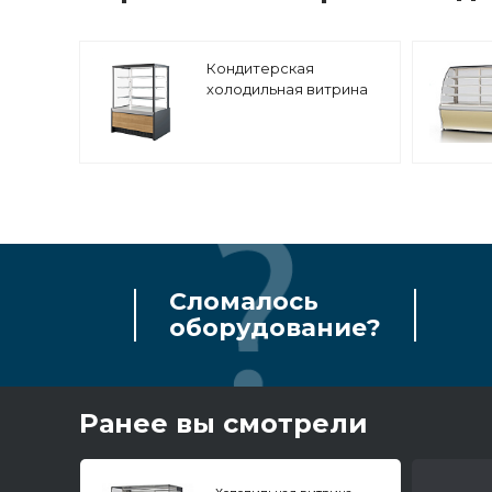
Кондитерская
холодильная витрина
Enteco master Мерея
90 ВВ-0,25-1,26-1-4В
Сломалось
оборудование?
Ранее вы смотрели