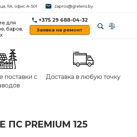
ца, 11А, офис А-501
zapros@grelens.by
+375 29 688-04-32
е для
е, баров,
Заявка на ремонт
х
‹
›
 поставки с
Доставка в любую точку
аводов
E ПС PREMIUM 125