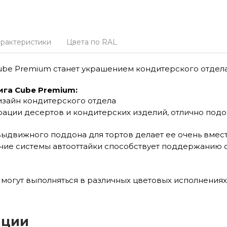
арактеристики
Цвета по RAL
ube Premium станет украшением кондитерского отдел
га Cube Premium:
изайн кондитерского отдела
ации десертов и кондитерских изделий, отлично подо
 выдвижного поддона для тортов делает ее очень вмес
чие системы автооттайки способствует поддержанию 
могут выполняться в различных цветовых исполнениях
ации