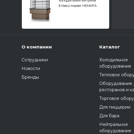
Холодильная витрина
Enteco master НЕМИГА
CUBE ПС PREMIUM 125
ВВ-0,4-2,4-1-5В
кондитерская
О компании
Каталог
Сотрудники
Холодильное
оборудование
Новости
Тепловое обор
Бренды
Оборудование 
ресторанов и к
Торговое обор
Для пиццерии
Для бара
Нейтральное
оборудование