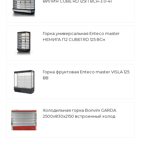
ВИЛИЯ СUBE RD 125П ВCн-3.0-41
распашные двери
Горка универсальная Enteco master
НЕМИГА П2 CUBE1 RD 125 ВСн
пристенная, распашные двери
Горка фруктовая Enteco master VISLA 125
ВВ
Холодильная горка Bonvini GARDA
2500x830x2150 встроенный холод